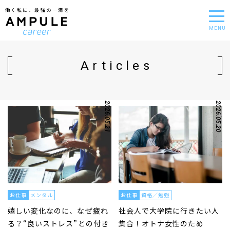
働く私に、最強の一滴を
MENU
Articles
2026.05.21
2026.05.20
お仕事
メンタル
お仕事
資格／勉強
嬉しい変化なのに、なぜ疲れ
社会人で大学院に行きたい人
る？“良いストレス”との付き
集合！オトナ女性のため