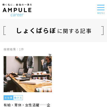
働く私に、最強の一滴を
MENU
しょくばらぼ
に関する記事
検索結果：1件
2025.09.18
お仕事
働き方
有給・育休・女性活躍……企