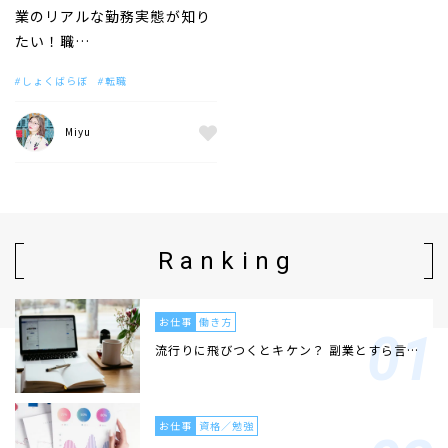
業のリアルな勤務実態が知り
たい！職…
しょくばらぼ
転職
Miyu
Ranking
お仕事
働き方
流行りに飛びつくとキケン？ 副業とすら言…
お仕事
資格／勉強