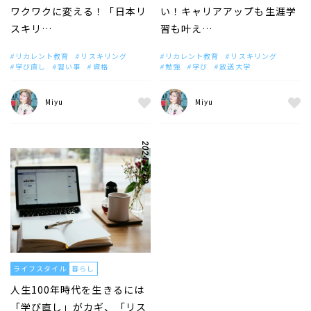
ワクワクに変える！「日本リ
い！キャリアアップも生涯学
スキリ…
習も叶え…
リカレント教育
リスキリング
リカレント教育
リスキリング
学び直し
習い事
資格
勉強
学び
放送大学
Miyu
Miyu
2024.12.09
ライフスタイル
暮らし
人生100年時代を生きるには
「学び直し」がカギ、「リス