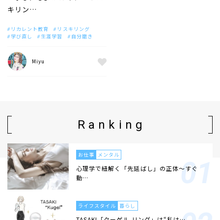
キリン…
リカレント教育
リスキリング
学び直し
生涯学習
自分磨き
Miyu
Ranking
お仕事
メンタル
心理学で紐解く「先延ばし」の正体〜すぐ
動…
ライフスタイル
暮らし
TASAKI「クーゲル リング」は“私は…