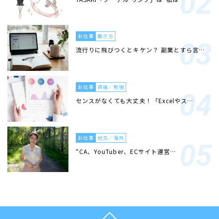
お仕事
働き方
流行りに飛びつくとキケン？ 副業とすら言…
お仕事
資格／勉強
センスがなくても大丈夫！「Excelやス…
お仕事
地方／海外
“CA、YouTuber、ECサイト運営…