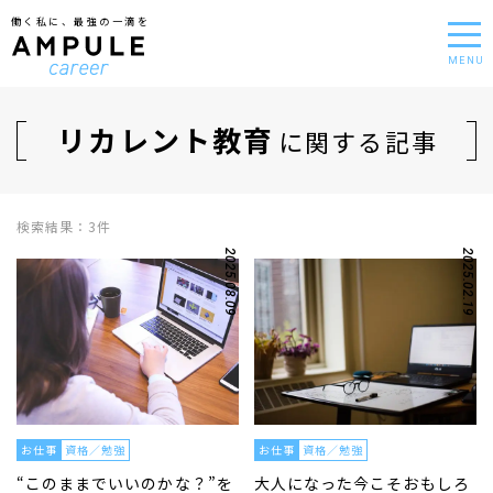
働く私に、最強の一滴を
MENU
リカレント教育
に関する記事
検索結果：3件
2025.08.09
2025.02.19
お仕事
資格／勉強
お仕事
資格／勉強
“このままでいいのかな？”を
大人になった今こそおもしろ