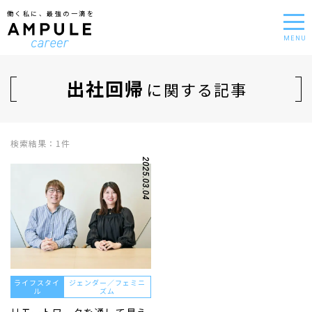
働く私に、最強の一滴を
MENU
出社回帰
に関する記事
検索結果：1件
2025.03.04
ライフスタイ
ジェンダー／フェミニ
ル
ズム