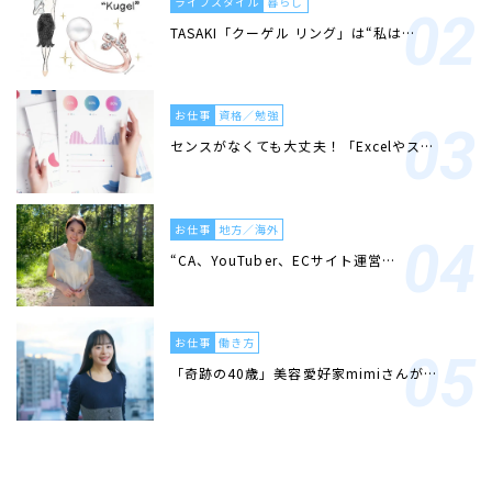
ライフスタイル
暮らし
TASAKI「クーゲル リング」は“私は…
お仕事
資格／勉強
センスがなくても大丈夫！「Excelやス…
お仕事
地方／海外
“CA、YouTuber、ECサイト運営…
お仕事
働き方
「奇跡の40歳」美容愛好家mimiさんが…