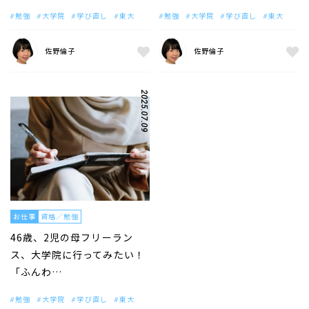
勉強
大学院
学び直し
東大
勉強
大学院
学び直し
東大
佐野倫子
佐野倫子
2025.07.09
お仕事
資格／勉強
46歳、2児の母フリーラン
ス、大学院に行ってみたい！
「ふんわ…
勉強
大学院
学び直し
東大