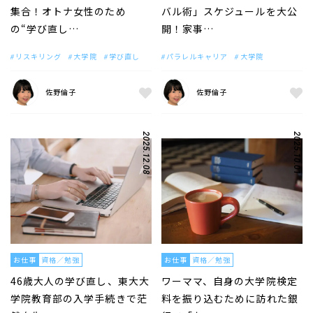
集合！オトナ女性のため
バル術」スケジュールを大公
の“学び直し…
開！家事…
リスキリング
大学院
学び直し
パラレルキャリア
大学院
佐野倫子
佐野倫子
2025.12.08
2025.10.01
お仕事
資格／勉強
お仕事
資格／勉強
46歳大人の学び直し、東大大
ワーママ、自身の大学院検定
学院教育部の入学手続きで茫
料を振り込むために訪れた銀