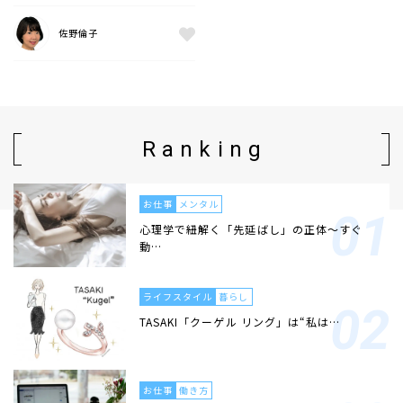
佐野倫子
Ranking
お仕事
メンタル
心理学で紐解く「先延ばし」の正体〜すぐ
動…
ライフスタイル
暮らし
TASAKI「クーゲル リング」は“私は…
お仕事
働き方