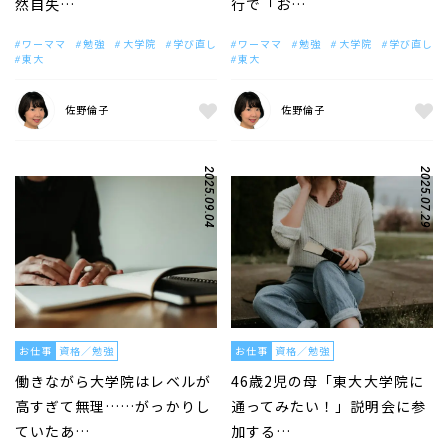
然自失…
行で「お…
ワーママ
勉強
大学院
学び直し
ワーママ
勉強
大学院
学び直し
東大
東大
佐野倫子
佐野倫子
2025.09.04
2025.07.29
お仕事
資格／勉強
お仕事
資格／勉強
働きながら大学院はレベルが
46歳2児の母「東大大学院に
高すぎて無理……がっかりし
通ってみたい！」説明会に参
ていたあ…
加する…