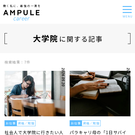
働く私に、最強の一滴を
MENU
大学院
に関する記事
検索結果：7件
2026.05.20
2025.12.25
お仕事
資格／勉強
お仕事
資格／勉強
社会人で大学院に行きたい人
パラキャリ母の「1日サバイ