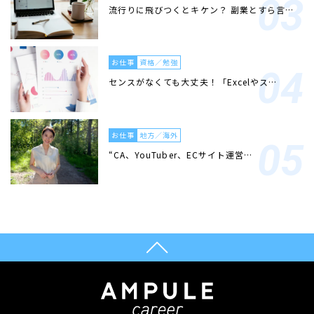
流行りに飛びつくとキケン？ 副業とすら言…
お仕事
資格／勉強
センスがなくても大丈夫！「Excelやス…
お仕事
地方／海外
“CA、YouTuber、ECサイト運営…