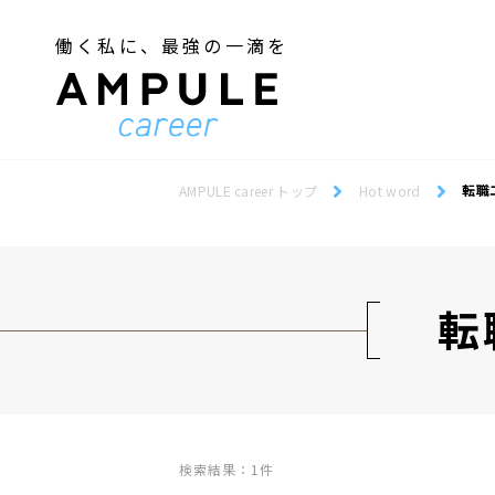
働く私に、最強の一滴を
ジェンダー／フェミニズム
Webデザインスクール
ジェンダー／フェミニズム
Webデザインスクール
転職
AMPULE career トップ
Hot word
転
検索結果：1件