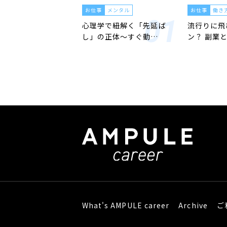
お仕事
メンタル
お仕事
働き
心理学で紐解く「先延ば
流行りに飛
し」の正体〜すぐ動…
ン？ 副業
What's AMPULE career
Archive
ご