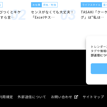
方
お仕事
資格／勉強
ライフスタイル
暮
びつくとキケ
センスがなくても大丈夫！
TASAKI「クー
とすら言…
「Excelやス…
グ」は“私は…
トレンダー
タグや情報
部送信につ
利用規定
外部送信について
お問い合わせ
サイトマップ