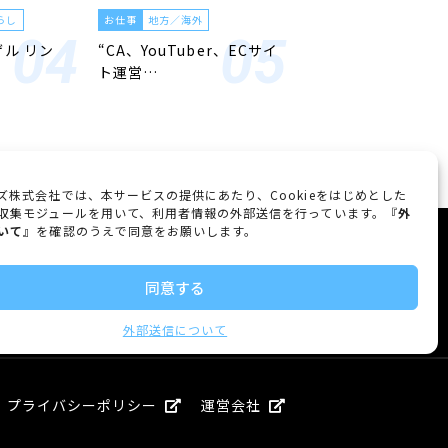
らし
お仕事
地方／海外
ゲル リン
“CA、YouTuber、ECサイ
ト運営…
ズ株式会社では、本サービスの提供にあたり、Cookieをはじめとした
収集モジュールを用いて、利用者情報の外部送信を行っています。『
外
いて
』を確認のうえで同意をお願いします。
FOLLOW US
同意する
外部送信について
プライバシーポリシー
運営会社