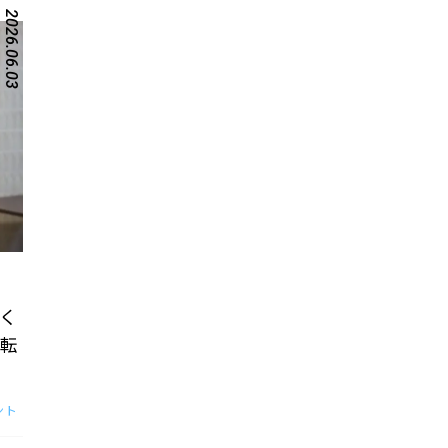
2026.06.03
く
転
ント