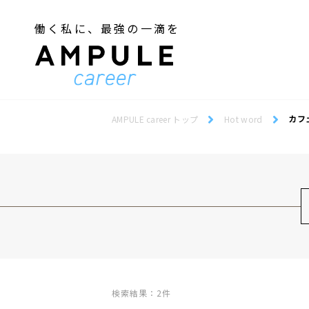
働く私に、最強の一滴を
ジェンダー／フェミニズム
Webデザインスクール
ジェンダー／フェミニズム
Webデザインスクール
カフ
AMPULE career トップ
Hot word
検索結果：2件