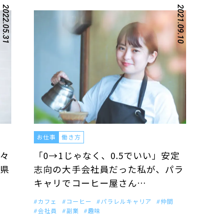
2022.05.31
2021.09.10
お仕事
働き方
々
「0→1じゃなく、0.5でいい」安定
県
志向の大手会社員だった私が、パラ
キャリでコーヒー屋さん…
カフェ
コーヒー
パラレルキャリア
仲間
会社員
副業
趣味