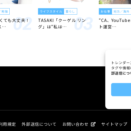
／勉強
ライフスタイル
暮らし
お仕事
地方／海外
くても大丈夫！
TASAKI「クーゲル リン
“CA、YouTub
ス…
グ」は“私は…
ト運営…
トレンダー
タグや情報
部送信につ
利用規定
外部送信について
お問い合わせ
サイトマップ