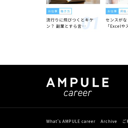
お仕事
働き方
お仕事
資格
流行りに飛びつくとキケ
センスがな
ン？ 副業とすら言…
「Excelや
What's AMPULE career
Archive
ご