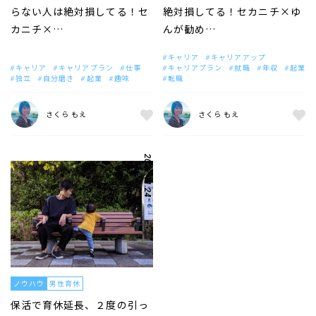
らない人は絶対損してる！セ
絶対損してる！セカニチ×ゆ
カニチ×…
んが勧め…
キャリア
キャリアアップ
キャリア
キャリアプラン
仕事
キャリアプラン
就職
年収
起業
独立
自分磨き
起業
趣味
転職
さくら もえ
さくら もえ
2022.11.24
ノウハウ
男性育休
保活で育休延長、２度の引っ