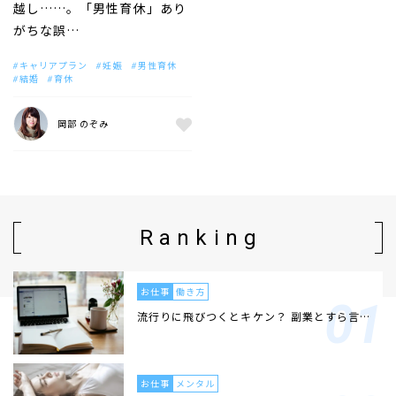
越し……。「男性育休」あり
がちな誤…
キャリアプラン
妊娠
男性育休
結婚
育休
岡部 のぞみ
Ranking
お仕事
働き方
流行りに飛びつくとキケン？ 副業とすら言…
お仕事
メンタル