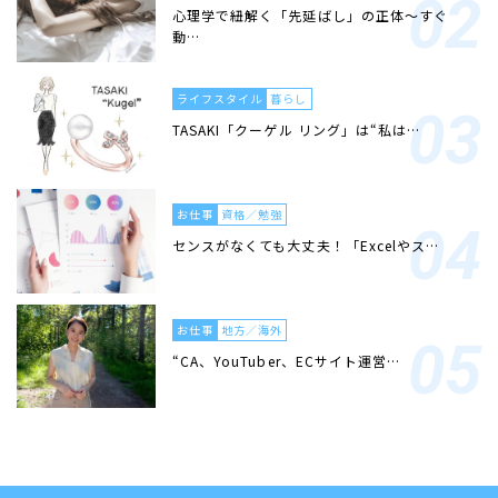
心理学で紐解く「先延ばし」の正体〜すぐ
動…
ライフスタイル
暮らし
TASAKI「クーゲル リング」は“私は…
お仕事
資格／勉強
センスがなくても大丈夫！「Excelやス…
お仕事
地方／海外
“CA、YouTuber、ECサイト運営…