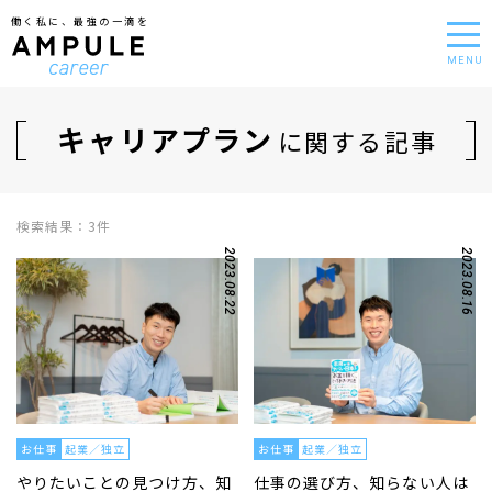
働く私に、最強の一滴を
MENU
キャリアプラン
に関する記事
検索結果：3件
2023.08.22
2023.08.16
お仕事
起業／独立
お仕事
起業／独立
やりたいことの見つけ方、知
仕事の選び方、知らない人は