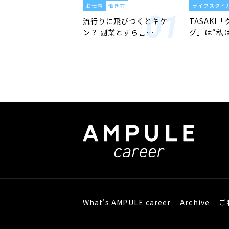
お仕事
働き方
ライフスタイ
流行りに飛びつくとキケ
TASAKI
ン？ 副業とすら言…
グ」は“私
What's AMPULE career
Archive
ご