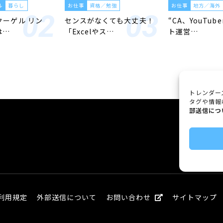
ル
暮らし
お仕事
資格／勉強
お仕事
地方／海外
「クーゲル リン
センスがなくても大丈夫！
“CA、YouTub
は…
「Excelやス…
ト運営…
トレンダー
タグや情報
部送信につ
利用規定
外部送信について
お問い合わせ
サイトマップ