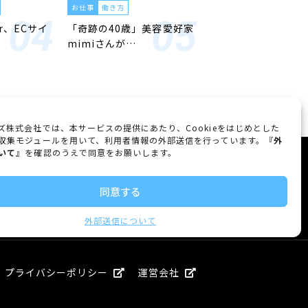
お仕事
働き方
er、ECサイ
「奇跡の40歳」美容愛好家
mimiさんが…
ズ株式会社では、本サービスの提供にあたり、Cookieをはじめとした
収集モジュールを用いて、利用者情報の外部送信を行っています。『
外
いて
』を確認のうえで同意をお願いします。
FOLLOW US
同意する
外部送信について
プライバシーポリシー
運営会社