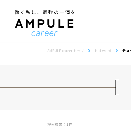
働く私に、最強の一滴を
ジェンダー／フェミニズム
Webデザインスクール
ジェンダー／フェミニズム
Webデザインスクール
チュ
AMPULE career トップ
Hot word
検索結果：1件