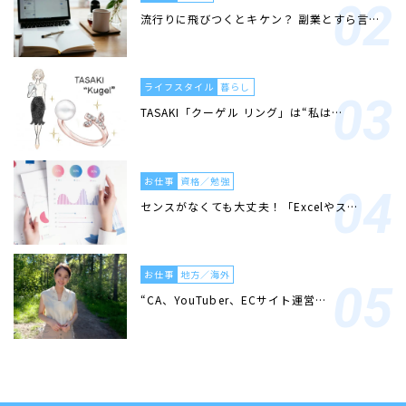
流行りに飛びつくとキケン？ 副業とすら言…
ライフスタイル
暮らし
TASAKI「クーゲル リング」は“私は…
お仕事
資格／勉強
センスがなくても大丈夫！「Excelやス…
お仕事
地方／海外
“CA、YouTuber、ECサイト運営…