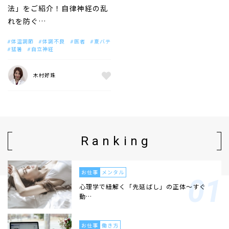
法」をご紹介！自律神経の乱
れを防ぐ…
体温調節
体調不良
医者
夏バテ
猛暑
自立神経
木村好珠
Ranking
お仕事
メンタル
心理学で紐解く「先延ばし」の正体〜すぐ
動…
お仕事
働き方