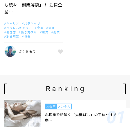
も続々「副業解禁」！ 注目企
業…
キャリア
パラキャリ
パラレルキャリア
企業
会社
働き方
働き方改革
兼業
副業
副業解禁
複業
さくら もえ
Ranking
お仕事
メンタル
心理学で紐解く「先延ばし」の正体〜すぐ
動…