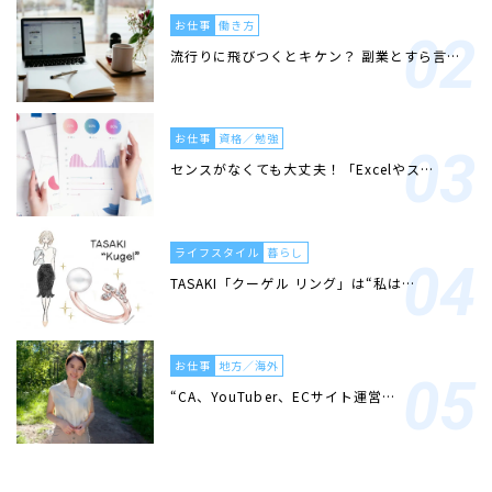
お仕事
働き方
流行りに飛びつくとキケン？ 副業とすら言…
お仕事
資格／勉強
センスがなくても大丈夫！「Excelやス…
ライフスタイル
暮らし
TASAKI「クーゲル リング」は“私は…
お仕事
地方／海外
“CA、YouTuber、ECサイト運営…