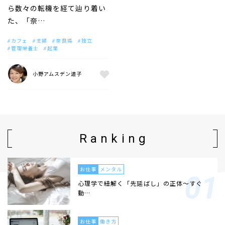
ら数々の転機を経て辿り着い
た、「奈…
カフェ
主婦
奈良県
独立
管理栄養士
起業
小野アムスデン道子
Ranking
お仕事
メンタル
心理学で紐解く「先延ばし」の正体〜すぐ
動…
お仕事
働き方