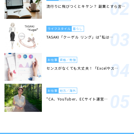
流行りに飛びつくとキケン？ 副業とすら言…
ライフスタイル
暮らし
TASAKI「クーゲル リング」は“私は…
お仕事
資格／勉強
センスがなくても大丈夫！「Excelやス…
お仕事
地方／海外
“CA、YouTuber、ECサイト運営…