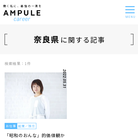
働く私に、最強の一滴を
MENU
奈良県
に関する記事
検索結果：1件
2022.05.31
お仕事
起業／独立
「昭和のおんな」的価値観か