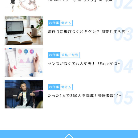
お仕事
働き方
流行りに飛びつくとキケン？ 副業とすら言…
お仕事
資格／勉強
センスがなくても大丈夫！「Excelやス…
お仕事
働き方
たった1人で360人を指導！登録者数10…