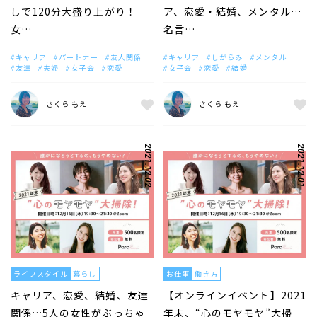
しで120分大盛り上がり！
ア、恋愛・結婚、メンタル…
女…
名言…
キャリア
パートナー
友人関係
キャリア
しがらみ
メンタル
友達
夫婦
女子会
恋愛
女子会
恋愛
結婚
さくら もえ
さくら もえ
2021.12.02
2021.12.01
ライフスタイル
暮らし
お仕事
働き方
キャリア、恋愛、結婚、友達
【オンラインイベント】2021
関係…5人の女性がぶっちゃ
年末、“心のモヤモヤ”大掃