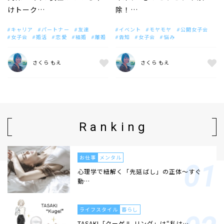
けトーク…
除！…
キャリア
パートナー
友達
イベント
モヤモヤ
公開女子会
女子会
婚活
恋愛
結婚
離婚
告知
女子会
悩み
さくら もえ
さくら もえ
Ranking
お仕事
メンタル
心理学で紐解く「先延ばし」の正体〜すぐ
動…
ライフスタイル
暮らし
TASAKI「クーゲル リング」は“私は…