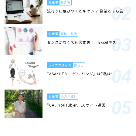
お仕事
働き方
流行りに飛びつくとキケン？ 副業とすら言…
お仕事
資格／勉強
センスがなくても大丈夫！「Excelやス…
ライフスタイル
暮らし
TASAKI「クーゲル リング」は“私は…
お仕事
地方／海外
“CA、YouTuber、ECサイト運営…