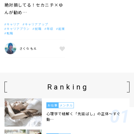
絶対損してる！セカニチ×ゆ
んが勧め…
キャリア
キャリアアップ
キャリアプラン
就職
年収
起業
転職
さくら もえ
Ranking
お仕事
メンタル
心理学で紐解く「先延ばし」の正体〜すぐ
動…