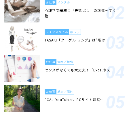
お仕事
メンタル
心理学で紐解く「先延ばし」の正体〜すぐ
動…
ライフスタイル
暮らし
TASAKI「クーゲル リング」は“私は…
お仕事
資格／勉強
センスがなくても大丈夫！「Excelやス…
お仕事
地方／海外
“CA、YouTuber、ECサイト運営…