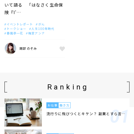
いて語る 「はなさく生命保
険『I’…
イベントレポート
がん
トークショー
人生100年時代
春風亭一花
梅宮アンナ
岡部 のぞみ
Ranking
お仕事
働き方
流行りに飛びつくとキケン？ 副業とすら言…