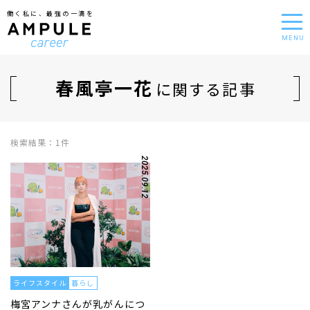
働く私に、最強の一滴を
MENU
春風亭一花
に関する記事
検索結果：1件
2025.09.12
ライフスタイル
暮らし
梅宮アンナさんが乳がんにつ