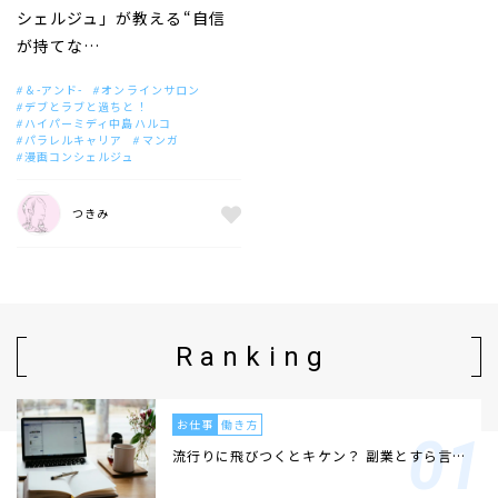
シェルジュ」が教える“自信
が持てな…
＆-アンド-
オンラインサロン
デブとラブと過ちと！
ハイパーミディ中島ハルコ
パラレルキャリア
マンガ
漫画コンシェルジュ
つきみ
Ranking
お仕事
働き方
流行りに飛びつくとキケン？ 副業とすら言…