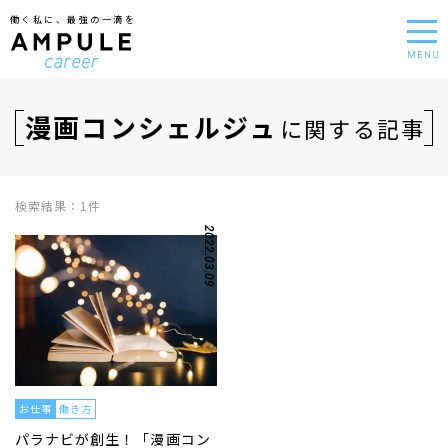
働く私に、最強の一滴を
MENU
漫画コンシェルジュ
に関する記事
検索結果：1件
2022.03.09
お仕事
働き方
パラナビが創生！「漫画コン