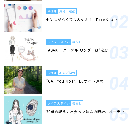
お仕事
資格／勉強
センスがなくても大丈夫！「Excelやス…
ライフスタイル
暮らし
TASAKI「クーゲル リング」は“私は…
お仕事
地方／海外
“CA、YouTuber、ECサイト運営…
ライフスタイル
暮らし
30歳の記念に出会った運命の時計、オーデ…