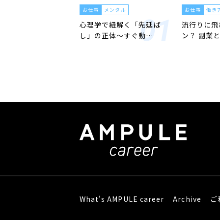
お仕事
メンタル
お仕事
働き
心理学で紐解く「先延ば
流行りに飛
し」の正体〜すぐ動…
ン？ 副業
What's AMPULE career
Archive
ご