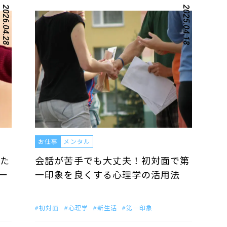
2026.04.28
2025.04.18
お仕事
メンタル
た
会話が苦手でも大丈夫！初対面で第
一
一印象を良くする心理学の活用法
初対面
心理学
新生活
第一印象