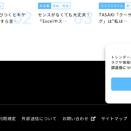
方
お仕事
資格／勉強
ライフスタイル
暮
びつくとキケ
センスがなくても大丈夫！
TASAKI「クー
とすら言…
「Excelやス…
グ」は“私は…
トレンダー
タグや情報
部送信につ
利用規定
外部送信について
お問い合わせ
サイトマップ