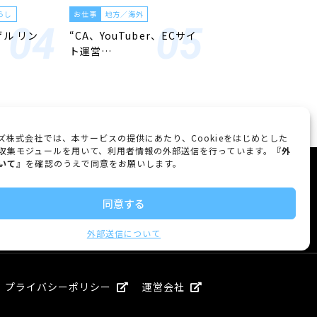
らし
お仕事
地方／海外
ゲル リン
“CA、YouTuber、ECサイ
ト運営…
ズ株式会社では、本サービスの提供にあたり、Cookieをはじめとした
収集モジュールを用いて、利用者情報の外部送信を行っています。『
外
いて
』を確認のうえで同意をお願いします。
FOLLOW US
同意する
外部送信について
プライバシーポリシー
運営会社