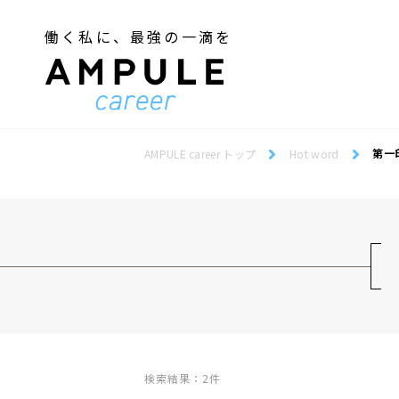
働く私に、最強の一滴を
ジェンダー／フェミニズム
Webデザインスクール
ジェンダー／フェミニズム
Webデザインスクール
第一
AMPULE career トップ
Hot word
検索結果：2件