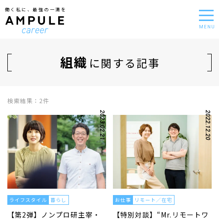
働く私に、最強の一滴を
MENU
組織
に関する記事
検索結果：2件
2023.02.21
2022.12.20
ライフスタイル
暮らし
お仕事
リモート／在宅
【第2弾】ノンプロ研主宰・
【特別対談】“Mr.リモートワ