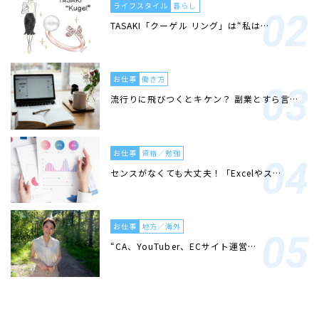
ライフスタイル
暮らし
TASAKI「クーゲル リング」は“私は…
お仕事
働き方
流行りに飛びつくとキケン？ 副業とすら言…
お仕事
資格／勉強
センスがなくても大丈夫！「Excelやス…
お仕事
地方／海外
“CA、YouTuber、ECサイト運営…