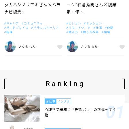
タカハシノリアキさん×パラ
ーク”石倉秀明さん×複業
ナビ編集…
家・坪…
キャリア
コミュニティ
ビジョン
ミッション
サードプレイス
パラレルキャリア
リモートワーク
仕事
仲間
組織
働き方
働き方改革
組織
さくら もえ
さくら もえ
Ranking
お仕事
メンタル
心理学で紐解く「先延ばし」の正体〜すぐ
動…