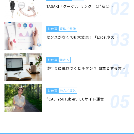
TASAKI「クーゲル リング」は“私は…
お仕事
資格／勉強
センスがなくても大丈夫！「Excelやス…
お仕事
働き方
流行りに飛びつくとキケン？ 副業とすら言…
お仕事
地方／海外
“CA、YouTuber、ECサイト運営…