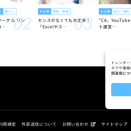
ル
暮らし
お仕事
資格／勉強
お仕事
地方／海外
「クーゲル リン
センスがなくても大丈夫！
“CA、YouTub
は…
「Excelやス…
ト運営…
トレンダー
タグや情報
部送信につ
利用規定
外部送信について
お問い合わせ
サイトマップ