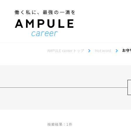
働く私に、最強の一滴を
ジェンダー／フェミニズム
Webデザインスクール
ジェンダー／フェミニズム
Webデザインスクール
お守
AMPULE career トップ
Hot word
検索結果：1件