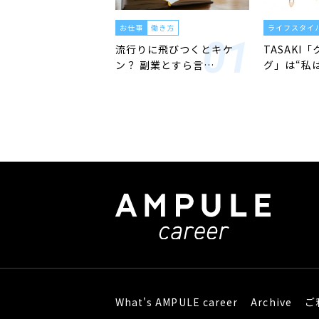
お仕事
働き方
ライフスタイ
流行りに飛びつくとキケ
TASAKI
ン？ 副業とすら言…
グ」は“私
What's AMPULE career
Archive
ご