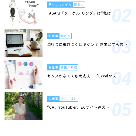
ライフスタイル
暮らし
TASAKI「クーゲル リング」は“私は…
お仕事
働き方
流行りに飛びつくとキケン？ 副業とすら言…
お仕事
資格／勉強
センスがなくても大丈夫！「Excelやス…
お仕事
地方／海外
“CA、YouTuber、ECサイト運営…