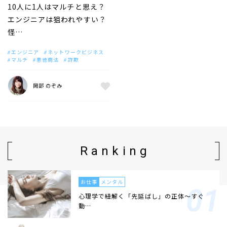
10人に1人はマルチと思え？
エンジニアは狙われやすい？
怪…
エンジニア
ネットワークビジネス
マルチ
悪徳商法
詐欺
岡部 のぞみ
Ranking
お仕事
メンタル
心理学で紐解く「先延ばし」の正体〜すぐ
動…