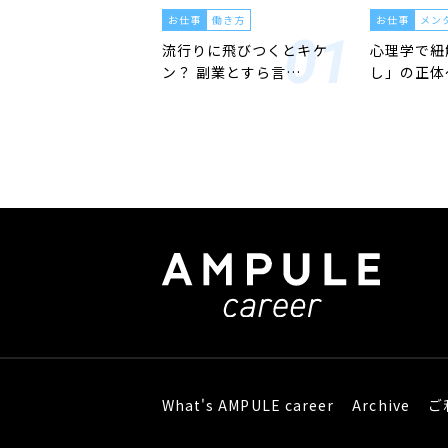
お仕事
働き方
お仕事
メン
流行りに飛びつくとキケ
心理学で紐
ン？ 副業とすら言…
し」の正体
What's AMPULE career
Archive
ご