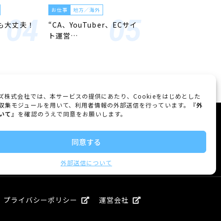
お仕事
地方／海外
も大丈夫！
“CA、YouTuber、ECサイ
ト運営…
ズ株式会社では、本サービスの提供にあたり、Cookieをはじめとした
収集モジュールを用いて、利用者情報の外部送信を行っています。『
外
いて
』を確認のうえで同意をお願いします。
FOLLOW US
同意する
外部送信について
プライバシーポリシー
運営会社