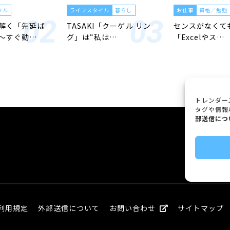
タル
ライフスタイル
暮らし
お仕事
資格／勉強
解く「先延ば
TASAKI「クーゲル リン
センスがなくて
〜すぐ動…
グ」は“私は…
「Excelやス…
トレンダー
タグや情報
部送信につ
利用規定
外部送信について
お問い合わせ
サイトマップ