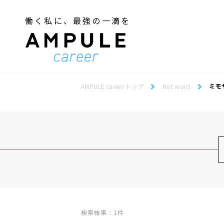
働く私に、最強の一滴を
ジェンダー／フェミニズム
Webデザインスクール
ジェンダー／フェミニズム
Webデザインスクール
ミモ
AMPULE career トップ
Hot word
検索結果：1件