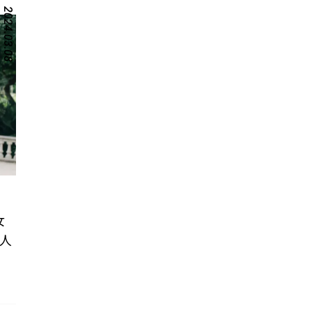
2024.03.08
女
人
ー