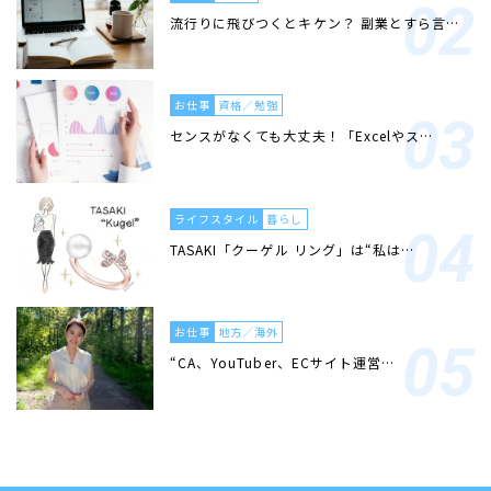
流行りに飛びつくとキケン？ 副業とすら言…
お仕事
資格／勉強
センスがなくても大丈夫！「Excelやス…
ライフスタイル
暮らし
TASAKI「クーゲル リング」は“私は…
お仕事
地方／海外
“CA、YouTuber、ECサイト運営…