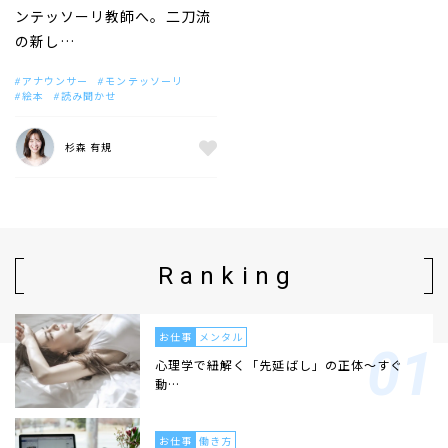
ンテッソーリ教師へ。二刀流
の新し…
アナウンサー
モンテッソーリ
絵本
読み聞かせ
杉森 有規
Ranking
お仕事
メンタル
心理学で紐解く「先延ばし」の正体〜すぐ
動…
お仕事
働き方