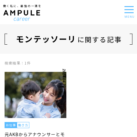
働く私に、最強の一滴を
MENU
モンテッソーリ
に関する記事
検索結果：1件
2024.04.30
お仕事
働き方
元AKBからアナウンサーとモ