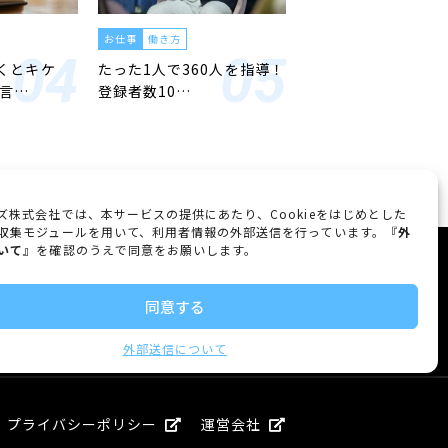
お仕事
働き方
くとキケ
たった1人で360人を指導！
ら言…
登録者数10…
ズ株式会社では、本サービスの提供にあたり、Cookieをはじめとした
収集モジュールを用いて、利用者情報の外部送信を行っています。『
外
いて
』を確認のうえで同意をお願いします。
FOLLOW US
同意する
外部送信について
プライバシーポリシー
運営会社