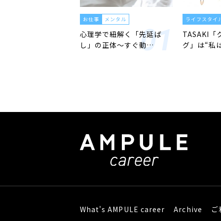
お仕事
メンタル
ライフスタイ
心理学で紐解く「先延ば
TASAKI
し」の正体〜すぐ動…
グ」は“私
What's AMPULE career
Archive
ご