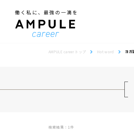
働く私に、最強の一滴を
ジェンダー／フェミニズム
Webデザインスクール
ジェンダー／フェミニズム
Webデザインスクール
ヨガ
AMPULE career トップ
Hot word
検索結果：1件