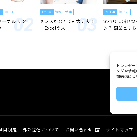
ル
暮らし
お仕事
資格／勉強
お仕事
働き方
「クーゲル リン
センスがなくても大丈夫！
流行りに飛びつ
は…
「Excelやス…
ン？ 副業とす
トレンダー
タグや情報
部送信につ
利用規定
外部送信について
お問い合わせ
サイトマップ