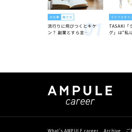
お仕事
働き方
ライフスタイ
流行りに飛びつくとキケ
TASAKI
ン？ 副業とすら言…
グ」は“私
What's AMPULE career
Archive
ご