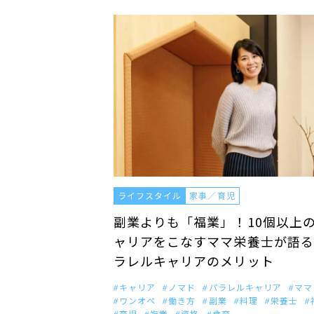
ライフスタイル
家事／育児
副業よりも「福業」！10個以上
ャリアをこなすママ栄養士が語る
ラレルキャリアのメリット
キャリア
ノマド
パラレルキャリア
ママ
ワンオペ
働き方
副業
料理
栄養士
育児
複業
資格
食育