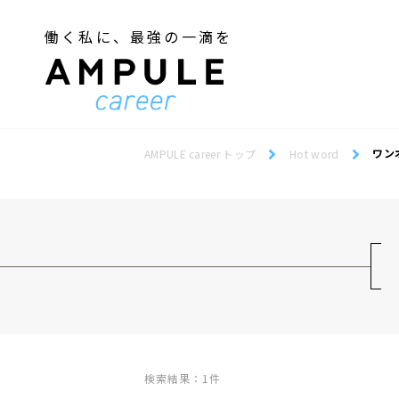
働く私に、最強の一滴を
ジェンダー／フェミニズム
Webデザインスクール
ジェンダー／フェミニズム
Webデザインスクール
ワン
AMPULE career トップ
Hot word
検索結果：1件