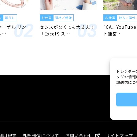
ル
暮らし
お仕事
資格／勉強
お仕事
地方／海外
「クーゲル リン
センスがなくても大丈夫！
“CA、YouTub
は…
「Excelやス…
ト運営…
トレンダー
タグや情報
部送信につ
利用規定
外部送信について
お問い合わせ
サイトマップ