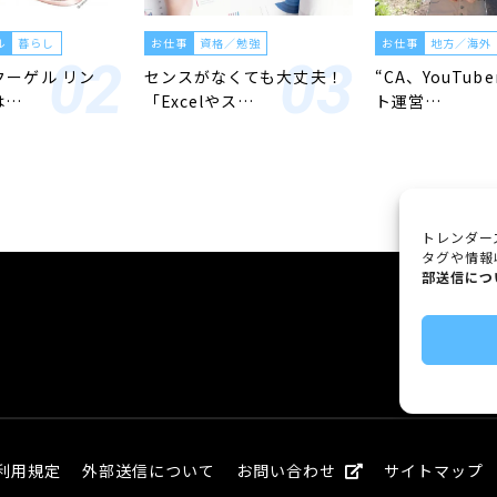
ル
暮らし
お仕事
資格／勉強
お仕事
地方／海外
「クーゲル リン
センスがなくても大丈夫！
“CA、YouTub
は…
「Excelやス…
ト運営…
トレンダー
タグや情報
部送信につ
利用規定
外部送信について
お問い合わせ
サイトマップ