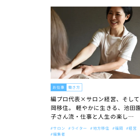
お仕事
働き方
編プロ代表×サロン経営、そして
岡移住。 軽やかに生きる、池田
子さん流・仕事と人生の楽し…
サロン
ライター
地方移住
福岡
経営
編集者