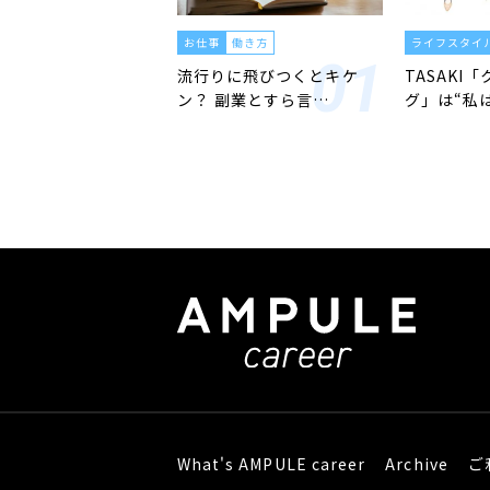
お仕事
働き方
ライフスタイ
流行りに飛びつくとキケ
TASAKI
ン？ 副業とすら言…
グ」は“私
What's AMPULE career
Archive
ご