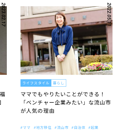
2023.02.17
2022.05.11
ライフスタイル
暮らし
福
ママでもやりたいことができる！
園
「ベンチャー企業みたい」な流山市
が人気の理由
ママ
地方移住
流山市
自治体
起業