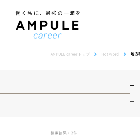
働く私に、最強の一滴を
ジェンダー／フェミニズム
Webデザインスクール
ジェンダー／フェミニズム
Webデザインスクール
地方
AMPULE career トップ
Hot word
検索結果：2件