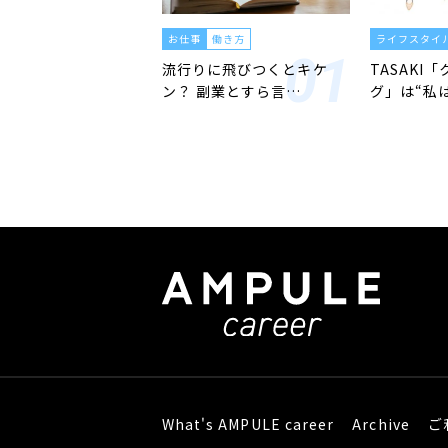
お仕事
働き方
ライフスタイ
流行りに飛びつくとキケ
TASAKI
ン？ 副業とすら言…
グ」は“私
What's AMPULE career
Archive
ご