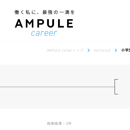
働く私に、最強の一滴を
ジェンダー／フェミニズム
Webデザインスクール
ジェンダー／フェミニズム
Webデザインスクール
小学
AMPULE career トップ
Hot word
検索結果：3件