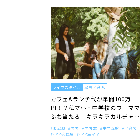
ライフスタイル
家事／育児
カフェ&ランチ代が年間100万
円！？私立小・中学校のワーママ
ぶち当たる「キラキラカルチャ…
お受験
ママ
ママ友
中学受験
子育て
小学校受験
小学生ママ