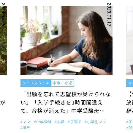
2024.05.28
2023.11.17
ライフスタイル
家事／育児
ラ
「出願を忘れて志望校が受けられな
【
が
い」「入学手続きを1時間間違え
放
て、合格が消えた」中学受験母…
辞
ママ
中学受験
夫婦
子育て
小学生ママ
子
育児
放