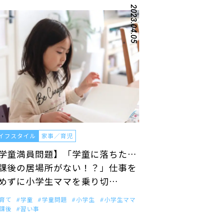
2023.04.05
イフスタイル
家事／育児
学童満員問題】「学童に落ちた…
課後の居場所がない！？」仕事を
めずに小学生ママを乗り切…
育て
学童
学童問題
小学生
小学生ママ
課後
習い事