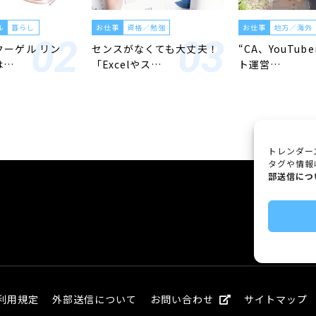
ル
暮らし
お仕事
資格／勉強
お仕事
地方／海外
「クーゲル リン
センスがなくても大丈夫！
“CA、YouTub
は…
「Excelやス…
ト運営…
トレンダー
タグや情報
部送信につ
利用規定
外部送信について
お問い合わせ
サイトマップ