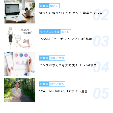
お仕事
働き方
流行りに飛びつくとキケン？ 副業とすら言…
ライフスタイル
暮らし
TASAKI「クーゲル リング」は“私は…
お仕事
資格／勉強
センスがなくても大丈夫！「Excelやス…
お仕事
地方／海外
“CA、YouTuber、ECサイト運営…