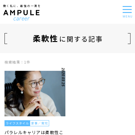
働く私に、最強の一滴を
MENU
柔軟性
に関する記事
検索結果：1件
2020.03.25
ライフスタイル
家事／育児
パラレルキャリアは柔軟性こ