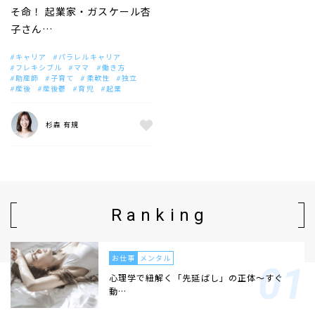
そ命！ 起業家・ガスケール杏
子さん…
キャリア
パラレルキャリア
フレキシブル
ママ
働き方
助産師
子育て
柔軟性
独立
産後
産後鬱
育児
起業
杉森 有規
Ranking
お仕事
メンタル
心理学で紐解く「先延ばし」の正体〜すぐ
動…