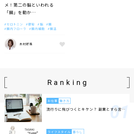
メ！第二の脳といわれる
「腸」を動か…
セロトニン
便秘
脳
腸
腸内フローラ
腸内細胞
腸活
木村好珠
Ranking
お仕事
働き方
流行りに飛びつくとキケン？ 副業とすら言…
ライフスタイル
暮らし