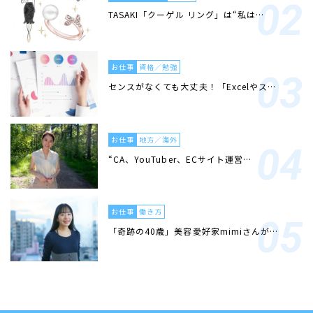
TASAKI「クーゲル リング」は“私は…
お仕事
資格／勉強
センスがなくても大丈夫！「Excelやス…
お仕事
地方／海外
“CA、YouTuber、ECサイト運営…
お仕事
働き方
「奇跡の40歳」美容愛好家mimiさんが…