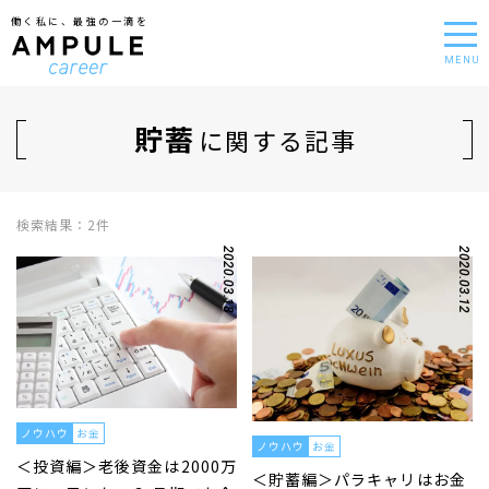
働く私に、最強の一滴を
MENU
貯蓄
に関する記事
検索結果：2件
2020.03.18
2020.03.12
ノウハウ
お金
ノウハウ
お金
＜投資編＞老後資金は2000万
＜貯蓄編＞パラキャリはお金