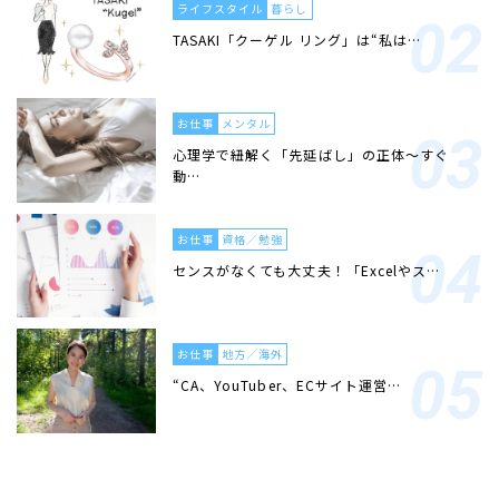
ライフスタイル
暮らし
TASAKI「クーゲル リング」は“私は…
お仕事
メンタル
心理学で紐解く「先延ばし」の正体〜すぐ
動…
お仕事
資格／勉強
センスがなくても大丈夫！「Excelやス…
お仕事
地方／海外
“CA、YouTuber、ECサイト運営…