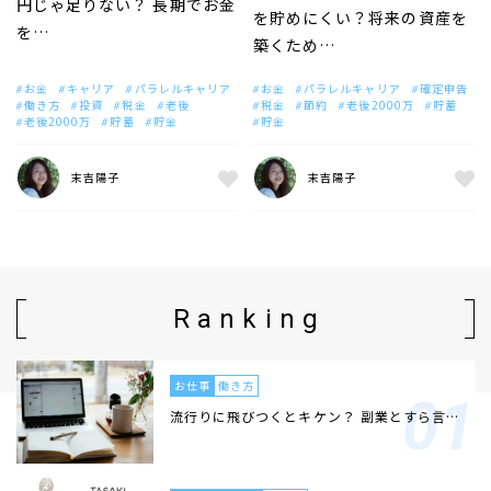
円じゃ足りない？ 長期でお金
を貯めにくい？将来の資産を
を…
築くため…
お金
キャリア
パラレルキャリア
お金
パラレルキャリア
確定申告
働き方
投資
税金
老後
税金
節約
老後2000万
貯蓄
老後2000万
貯蓄
貯金
貯金
末吉陽子
末吉陽子
Ranking
お仕事
働き方
流行りに飛びつくとキケン？ 副業とすら言…