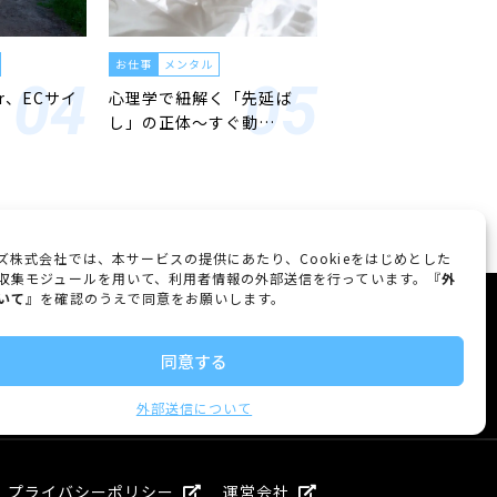
お仕事
メンタル
er、ECサイ
心理学で紐解く「先延ば
し」の正体〜すぐ動…
ズ株式会社では、本サービスの提供にあたり、Cookieをはじめとした
収集モジュールを用いて、利用者情報の外部送信を行っています。『
外
いて
』を確認のうえで同意をお願いします。
FOLLOW US
同意する
外部送信について
プライバシーポリシー
運営会社