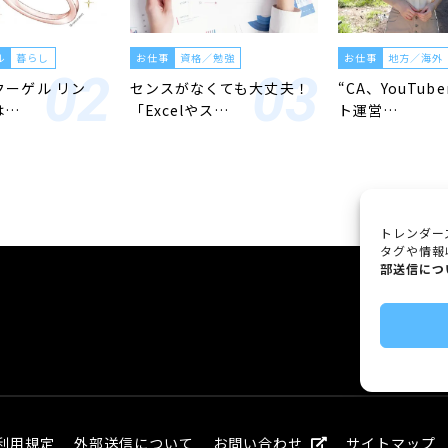
ル
暮らし
お仕事
資格／勉強
お仕事
地方／海外
「クーゲル リン
センスがなくても大丈夫！
“CA、YouTub
は…
「Excelやス…
ト運営…
トレンダー
タグや情報
部送信につ
利用規定
外部送信について
お問い合わせ
サイトマップ