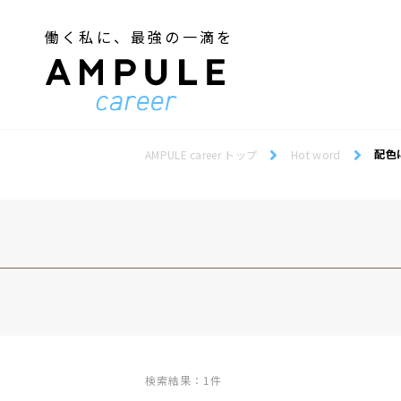
働く私に、最強の一滴を
ジェンダー／フェミニズム
Webデザインスクール
ジェンダー／フェミニズム
Webデザインスクール
配色
AMPULE career トップ
Hot word
検索結果：1件