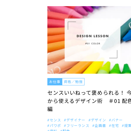
お仕事
資格／勉強
センスいいねって褒められる！ 
から使えるデザイン術 ＃01 配
編
センス
デザイナー
デザイン
バナー
パワポ
フリーランス
企画書
在宅
提
資料
配色