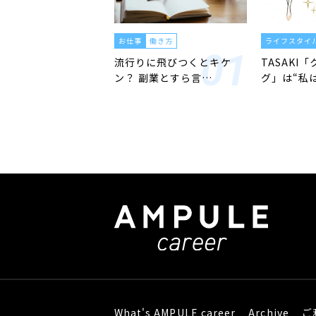
お仕事
働き方
ライフスタイ
流行りに飛びつくとキケ
TASAKI
ン？ 副業とすら言…
グ」は“私
What's AMPULE career
Archive
ご