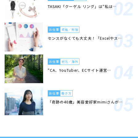
TASAKI「クーゲル リング」は“私は…
お仕事
資格／勉強
センスがなくても大丈夫！「Excelやス…
お仕事
地方／海外
“CA、YouTuber、ECサイト運営…
お仕事
働き方
「奇跡の40歳」美容愛好家mimiさんが…