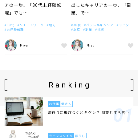
アの一歩、「30代未経験転
出したキャリアの一歩、「副
職」でも…
業」で…
30代
リモートワーク
地方
30代
パラレルキャリア
ライター
未経験転職
上京
副業
挑戦
Miyu
Miyu
Ranking
お仕事
働き方
流行りに飛びつくとキケン？ 副業とすら言…
ライフスタイル
暮らし