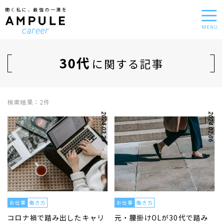
働く私に、最強の一滴を
MENU
30代
に関する記事
検索結果：2件
2024.03.29
2024.02.06
お仕事
働き方
お仕事
働き方
コロナ禍で踏み出したキャリ
元・腰掛けOLが30代で踏み