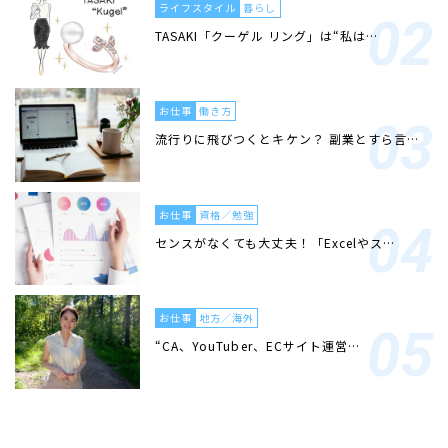
ライフスタイル
暮らし
TASAKI「クーゲル リング」は“私は…
お仕事
働き方
流行りに飛びつくとキケン？ 副業とすら言…
お仕事
資格／勉強
センスがなくても大丈夫！「Excelやス…
お仕事
地方／海外
“CA、YouTuber、ECサイト運営…