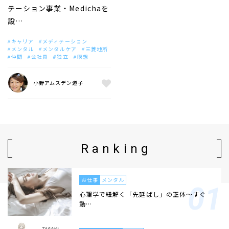
テーション事業・Medichaを
設…
キャリア
メディテーション
メンタル
メンタルケア
三菱地所
仲間
会社員
独立
瞑想
小野アムスデン道子
Ranking
お仕事
メンタル
心理学で紐解く「先延ばし」の正体〜すぐ
動…