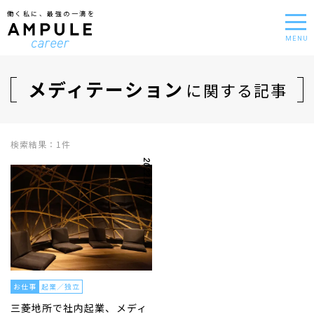
働く私に、最強の一滴を
MENU
メディテーション
に関する記事
検索結果：1件
2022.04.18
お仕事
起業／独立
三菱地所で社内起業、メディ