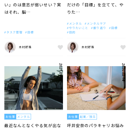
い」のは意志が弱いせい？実
だけの「目標」を立てて、や
はそれ、脳…
りた…
メンタル
メンタルケア
やりたいこと
振り返り
目標
タスク管理
目標
目的
木村好珠
木村好珠
2021.09.08
2020.02.14
お仕事
メンタル
お仕事
起業／独立
最近なんとなくやる気が出な
坪井安奈のパラキャリお悩み