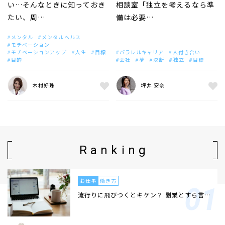
い…そんなときに知っておき
相談室「独立を考えるなら準
たい、周…
備は必要…
メンタル
メンタルヘルス
モチベーション
モチベーションアップ
人生
目標
パラレルキャリア
人付き合い
目的
会社
夢
決断
独立
目標
木村好珠
坪井 安奈
Ranking
お仕事
働き方
流行りに飛びつくとキケン？ 副業とすら言…