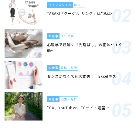
ライフスタイル
暮らし
TASAKI「クーゲル リング」は“私は…
お仕事
メンタル
心理学で紐解く「先延ばし」の正体〜すぐ
動…
お仕事
資格／勉強
センスがなくても大丈夫！「Excelやス…
お仕事
地方／海外
“CA、YouTuber、ECサイト運営…