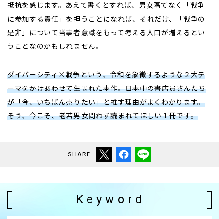
抵抗を感じます。あえて書くとすれば、男女隔てなく「戦争
に参加する責任」を担うことになれば、それだけ、「戦争の
是非」について当事者意識をもって考える人口が増えるとい
うことなのかもしれません。
ダイバーシティ×戦争という、令和を象徴するような２大テ
ーマをかけあわせて生まれた本作。日本中の書店員さんたち
が「今、いちばん売りたい」と推す理由がよくわかります。
そう、今こそ、老若男女問わず読まれてほしい１冊です。
SHARE
Keyword