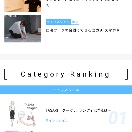
て…
ライフスタイル
趣味
在宅ワークの合間にできるヨガ★ スマホや…
Category Ranking
ライフスタイル
TASAKI「クーゲル リング」は“私は…
ライフスタイル