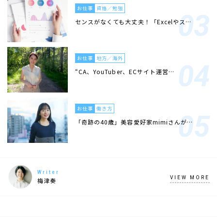
お仕事
資格／勉強
センスがなくても大丈夫！「Excelやス…
お仕事
地方／海外
“CA、YouTuber、ECサイト運営…
お仕事
働き方
「奇跡の40歳」美容愛好家mimiさんが…
Writer
VIEW MORE
梅津奏