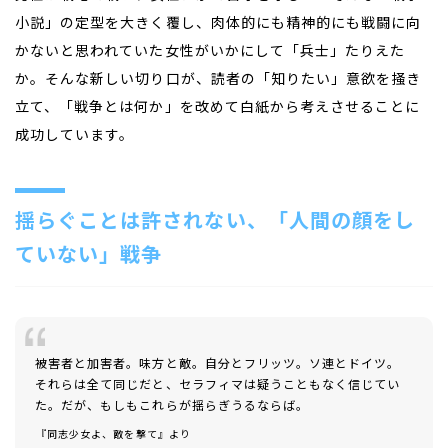
小説」の定型を大きく覆し、肉体的にも精神的にも戦闘に向
かないと思われていた女性がいかにして「兵士」たりえた
か。そんな新しい切り口が、読者の「知りたい」意欲を掻き
立て、「戦争とは何か」を改めて白紙から考えさせることに
成功しています。
揺らぐことは許されない、「人間の顔をし
ていない」戦争
被害者と加害者。味方と敵。自分とフリッツ。ソ連とドイツ。
それらは全て同じだと、セラフィマは疑うこともなく信じてい
た。だが、もしもこれらが揺らぎうるならば。
――『同志少女よ、敵を撃て』より