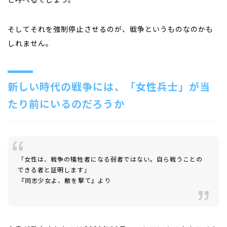
そしてそれを強制停止させるのが、戦争というものなのかも
しれません。
新しい時代の戦争には、「女性兵士」が当
たり前にいるのだろうか
「女性は、戦争の犠牲者になる弱者ではない。自ら戦うことの
できる者と証明します」
――『同志少女よ、敵を撃て』より