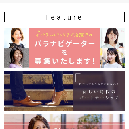
Feature