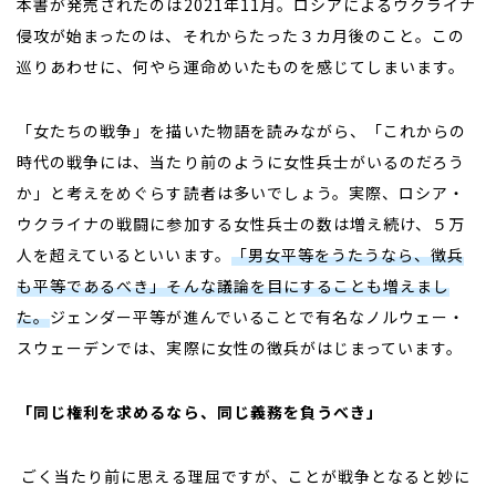
本書が発売されたのは
2021
年
11
月。ロシアによるウクライナ
侵攻が始まったのは、それからたった３カ月後のこと。この
巡りあわせに、何やら運命めいたものを感じてしまいます。
「女たちの戦争」を描いた物語を読みながら、「これからの
時代の戦争には、当たり前のように女性兵士がいるのだろう
か」と考えをめぐらす読者は多いでしょう。実際、ロシア・
ウクライナの戦闘に参加する女性兵士の数は増え続け、５万
人を超えているといいます。
「男女平等をうたうなら、徴兵
も平等であるべき」そんな議論を目にすることも増えまし
た。
ジェンダー平等が進んでいることで有名なノルウェー・
スウェーデンでは、実際に女性の徴兵がはじまっています。
「同じ権利を求めるなら、同じ義務を負うべき」
ごく当たり前に思える理屈ですが、ことが戦争となると妙に