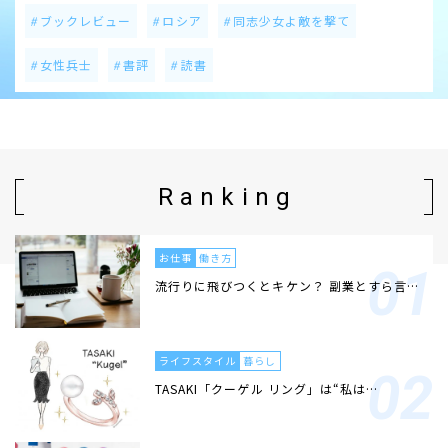
ブックレビュー
ロシア
同志少女よ敵を撃て
女性兵士
書評
読書
Ranking
お仕事
働き方
流行りに飛びつくとキケン？ 副業とすら言…
ライフスタイル
暮らし
TASAKI「クーゲル リング」は“私は…