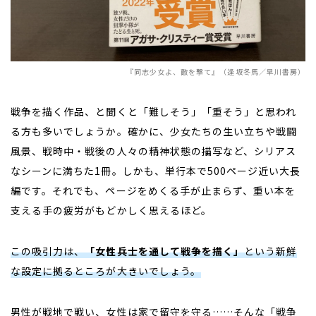
『同志少女よ、敵を撃て』（逢坂冬馬／早川書房）
戦争を描く作品、と聞くと「難しそう」「重そう」と思われ
る方も多いでしょうか。確かに、少女たちの生い立ちや戦闘
風景、戦時中・戦後の人々の精神状態の描写など、シリアス
なシーンに満ちた1冊。しかも、単行本で
500
ページ近い大長
編です。それでも、ページをめくる手が止まらず、重い本を
支える手の疲労がもどかしく思えるほど。
この吸引力は、
「女性兵士を通して戦争を描く」
という新鮮
な設定に拠るところが大きいでしょう。
男性が戦地で戦い、女性は家で留守を守る……そんな「戦争