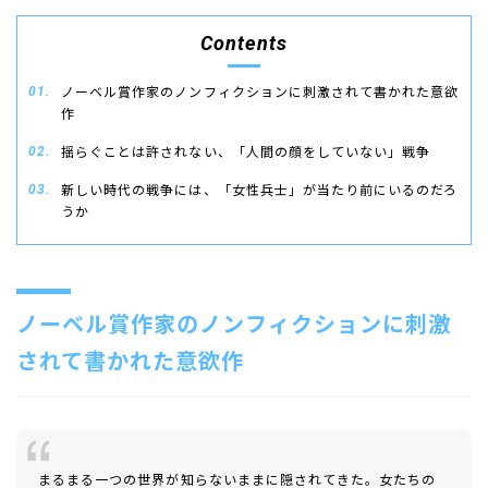
Contents
ノーベル賞作家のノンフィクションに刺激されて書かれた意欲
作
揺らぐことは許されない、「人間の顔をしていない」戦争
新しい時代の戦争には、「女性兵士」が当たり前にいるのだろ
うか
ノーベル賞作家のノンフィクションに刺激
されて書かれた意欲作
まるまる一つの世界が知らないままに隠されてきた。女たちの