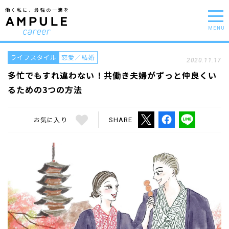
働く私に、最強の一滴を
MENU
ライフスタイル
恋愛／結婚
2020.11.17
多忙でもすれ違わない！共働き夫婦がずっと仲良くい
るための3つの方法
お気に入り
SHARE