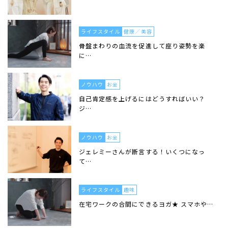
ライフスタイル
健康／美容
骨盤まわりの血流を促進して座り姿勢を楽
に…
ノウハウ
お金
自己肯定感を上げるにはどうすればいい？
ジ…
ノウハウ
お金
ジェレミーさんが断言する！いくつになっ
て…
ライフスタイル
趣味
在宅ワークの合間にできるヨガ★ スマホや…