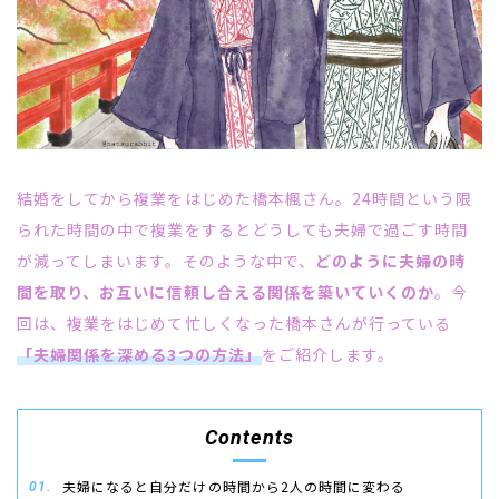
結婚をしてから複業をはじめた橋本楓さん。24時間という限
られた時間の中で複業をするとどうしても夫婦で過ごす時間
が減ってしまいます。そのような中で、
どのように夫婦の時
間を取り、お互いに信頼し合える関係を築いていくのか
。今
回は、複業をはじめて忙しくなった橋本さんが行っている
「夫婦関係を深める3つの方法」
をご紹介します。
Contents
夫婦になると自分だけの時間から2人の時間に変わる