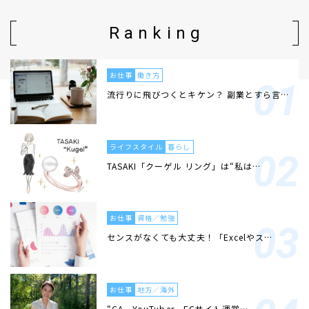
Ranking
お仕事
働き方
流行りに飛びつくとキケン？ 副業とすら言…
ライフスタイル
暮らし
TASAKI「クーゲル リング」は“私は…
お仕事
資格／勉強
センスがなくても大丈夫！「Excelやス…
お仕事
地方／海外
“CA、YouTuber、ECサイト運営…