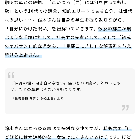
聡明な母との確執、「こいつら（男）には何を言っても無
駄」という
10
代での諦念、知的エリートである自負、妹世代
への思い……。鈴木さんは自身の半生を振り返りながら、
「自分にかけた呪い」
を紐解いていきます。
彼女の鮮血が飛
ぶような手紙に対して、社会学の先輩として、そして「親戚
のオバサン」的立場から、「良薬口に苦し」な解毒剤を与え
続ける上野さん。
ご自身の傷に向き合いなさい。痛いものは痛い、とおっしゃ
い。ひとの尊厳はそこから始まります。
――
『往復書簡 限界から始まる』より
鈴木さんはあらゆる意味で特別な女性ですが、
私も含め「ほ
どほどに鈴木涼美的な」女性はたくさんいるはず
です。ほど