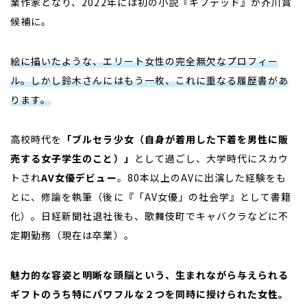
業作家となり、
2022
年には初の小説『ギフテッド』が芥川賞
候補に。
絵に描いたような、エリート女性の完全無欠なプロフィー
ル。しかし鈴木さんにはもう一枚、これに重なる履歴書があ
ります。
高校時代を
「ブルセラ少女（自身が着用した下着を男性に販
売する女子学生のこと）」
として過ごし、大学時代にスカウ
トされ
AV女優デビュー
。
80
本以上の
AV
に出演した経験をも
とに、修論を執筆（後に『「
AV
女優」の社会学』として書籍
化）。日経新聞社退社後も、歌舞伎町でキャバクラなどに不
定期勤務（現在は卒業）。
魅力的な容姿と明晰な頭脳という、生まれながら与えられる
ギフトのうち特にパワフルな２つを同時に授けられた女性。