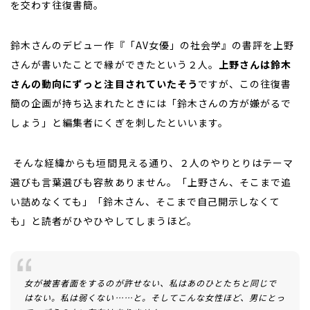
を交わす往復書簡。
鈴木さんのデビュー作『「
AV
女優」の社会学』の書評を上野
さんが書いたことで縁ができたという２人。
上野さんは鈴木
さんの動向にずっと注目されていたそう
ですが、この往復書
簡の企画が持ち込まれたときには「鈴木さんの方が嫌がるで
しょう」と編集者にくぎを刺したといいます。
そんな経緯からも垣間見える通り、２人のやりとりはテーマ
選びも言葉選びも容赦ありません。「上野さん、そこまで追
い詰めなくても」「鈴木さん、そこまで自己開示しなくて
も」と読者がひやひやしてしまうほど。
女が被害者面をするのが許せない、私はあのひとたちと同じで
はない。私は弱くない……と。そしてこんな女性ほど、男にとっ