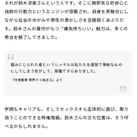
それが鈴木涼美さんという人です。そこに無邪気な好奇心と
抜群の行動力というエンジンが搭載され、自身を実験台にし
ながら社会のゆがみや男性の愚かしさを舌鋒鋭くあぶりだ
す。鈴木さんの著作がもつ「痛気持ちいい」魅力は、多くの
男女を魅了してきました。
踏みにじられた者というレッテルは私たちを退屈で単純なもの
にしてしまう気がして、邪魔ですらありました。
――
『往復書簡 限界から始まる』より
学問もキャリアも、そしてセックスすら主体的に選び、取り
扱うことのできる特権階級。鈴木さんの立ち位置は、そう呼
べるかもしれません。