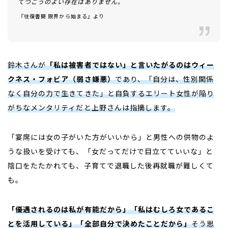
てつごうのよい存在はありません。
――
『往復書簡 限界から始まる』より
鈴木さんが
「私は被害者ではない」と言いたがるのはウィー
クネス・フォビア（弱さ嫌悪）
であり、「自分は、性別関係
なく自分の力で生きてきた」と自負するエリート女性が陥り
がちなメンタリティだと上野さんは指摘します。
「宴席には女の子がいた方がいいから」と男性への供物のよ
うな扱いを受けても、「女だってだけで目立てていいな」と
陰口をたたかれても、子育てで退職した後再就職が難しくて
も。
「
優遇されるのは私が有能だから」「私はむしろ女であるこ
とを活用している」「全部自分で決めたことだから」
そう思