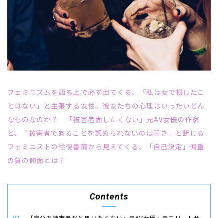
フェミニズムを語る上で必ず出てくる、「私は女で損したこ
とはない」と主張する女性。彼女たちの心理はいったいどん
なものなのか？ 「被害者面したくない」元
AV
女優の作家
と、「被害者であることを認められないのは弱さ」と断じる
フェミニストの往復書簡から見えてくる、「自己決定」偏重
の負の側面とは？
Contents
「自分を被害者だと思いたくない」元AV女優・元エリートサ