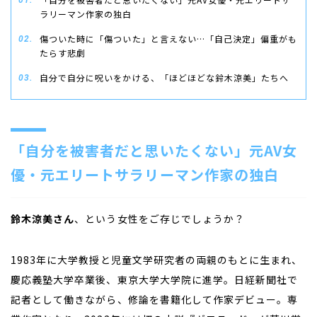
ラリーマン作家の独白
傷ついた時に「傷ついた」と言えない…「自己決定」偏重がも
たらす悲劇
自分で自分に呪いをかける、「ほどほどな鈴木涼美」たちへ
「自分を被害者だと思いたくない」元
AV
女
優・元エリートサラリーマン作家の独白
鈴木涼美さん
、という女性をご存じでしょうか？
1983
年に大学教授と児童文学研究者の両親のもとに生まれ、
慶応義塾大学卒業後、東京大学大学院に進学。日経新聞社で
記者として働きながら、修論を書籍化して作家デビュー。専