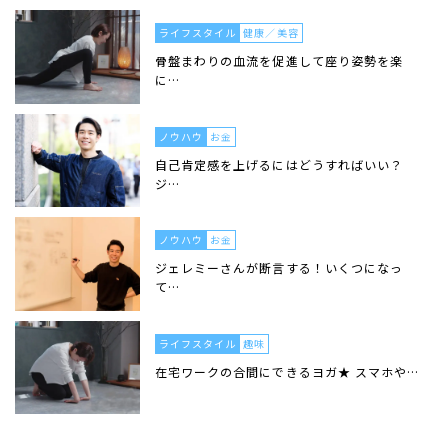
ライフスタイル
健康／美容
骨盤まわりの血流を促進して座り姿勢を楽
に…
ノウハウ
お金
自己肯定感を上げるにはどうすればいい？
ジ…
ノウハウ
お金
ジェレミーさんが断言する！いくつになっ
て…
ライフスタイル
趣味
在宅ワークの合間にできるヨガ★ スマホや…