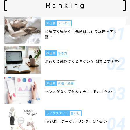
Ranking
お仕事
メンタル
心理学で紐解く「先延ばし」の正体〜すぐ
動…
お仕事
働き方
流行りに飛びつくとキケン？ 副業とすら言…
お仕事
資格／勉強
センスがなくても大丈夫！「Excelやス…
ライフスタイル
暮らし
TASAKI「クーゲル リング」は“私は…