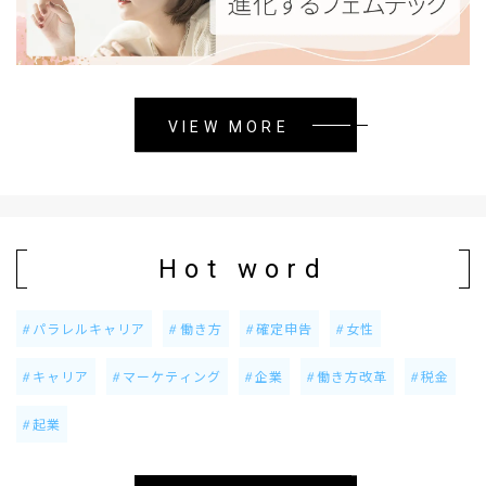
VIEW MORE
Hot word
パラレルキャリア
働き方
確定申告
女性
キャリア
マーケティング
企業
働き方改革
税金
起業