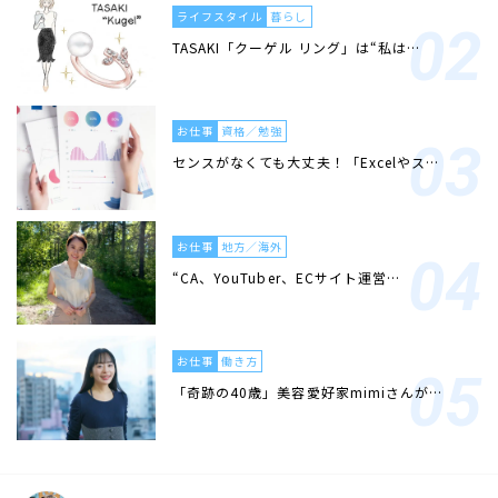
ライフスタイル
暮らし
TASAKI「クーゲル リング」は“私は…
お仕事
資格／勉強
センスがなくても大丈夫！「Excelやス…
お仕事
地方／海外
“CA、YouTuber、ECサイト運営…
お仕事
働き方
「奇跡の40歳」美容愛好家mimiさんが…