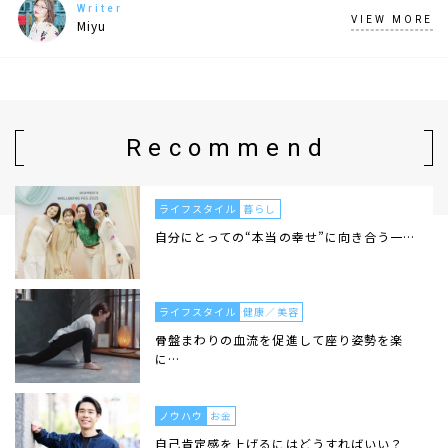
Writer
VIEW MORE
Miyu
Recommend
ライフスタイル
暮らし
自分にとっての“本当の幸せ”に向き合う一…
ライフスタイル
健康／美容
骨盤まわりの血流を促進して座り姿勢を楽
に…
ノウハウ
お金
自己肯定感を上げるにはどうすればいい？