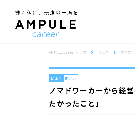
働く私に、最強の一滴を
ジェンダー／フェミニズム
Webデザインスクール
ジェンダー／フェミニズム
Webデザインスクール
AMPULE career トップ
お仕事
働き方
お仕事
働き方
ノマドワーカーから経営
たかったこと」