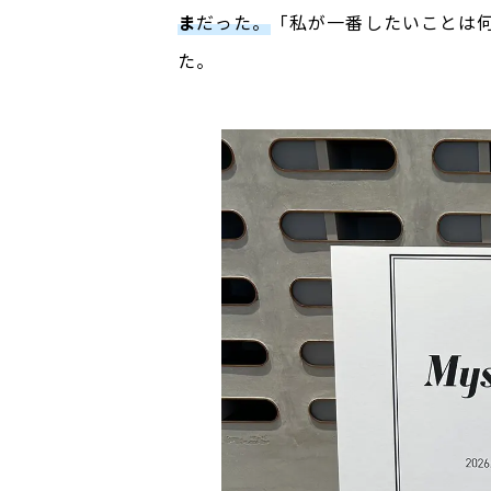
ま
だった。
「私が一番したいことは
た。