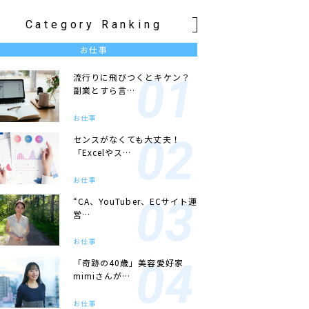
Category Ranking
お仕事
流行りに飛びつくとキケン？
副業とすら言…
お仕事
センスがなくても大丈夫！
「Excelやス…
お仕事
“CA、YouTuber、ECサイト運
営…
お仕事
「奇跡の40歳」美容愛好家
mimiさんが…
お仕事