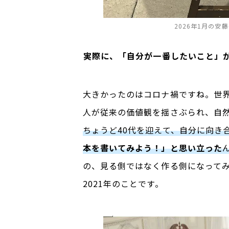
2026年1月の
――
実際に、「自分が一番したいこと」
大きかったのはコロナ禍ですね。世
人が従来の価値観を揺さぶられ、自
ちょうど40代を迎えて、自分に向き
本を書いてみよう！」と思い立った
の、見る側ではなく作る側になって
2021年のことです。