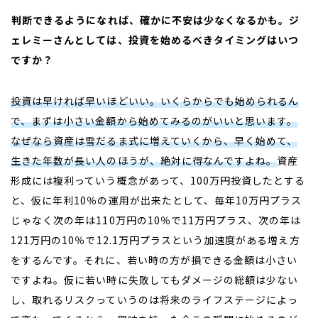
――判断できるようになれば、確かに不安は少なくなるかも。ジ
ェレミーさんとしては、投資を始めるべきタイミングはいつ
ですか？
投資は早ければ早いほどいい。いくらからでも始められるん
で、まずは小さい金額から始めてみるのがいいと思います。
なぜなら資産は雪だるま式に増えていくから、早く始めて、
生きた年数が長い人のほうが、絶対に得なんですよね。
資産
形成には複利っていう概念があって、
100
万円投資したとする
と、仮に年利10％の運用が出来たとして、毎年
10
万円プラス
じゃなく次の年は
110
万円の
10
％で
11
万円プラス、次の年は
121
万円の
10
％で
12.1
万円プラスという加速度がある増え方
をするんです。それに、若い時の方が損できる金額は小さい
ですよね。仮に若い時に失敗してもダメージの総額は少ない
し、取れるリスクっていうのは将来のライフステージによっ