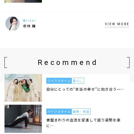
Writer
VIEW MORE
寺林 舞
Recommend
ライフスタイル
暮らし
自分にとっての“本当の幸せ”に向き合う一…
ライフスタイル
健康／美容
骨盤まわりの血流を促進して座り姿勢を楽
に…