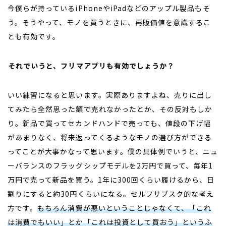
今僕らが持っている
iPhone
や
iPad
などのアップル製品もそ
う。そうやって、モノを買うときに、再販価値を意識するこ
とも有効です。
――それでいうと、フリマアプリも有効でしょうか？
いい練習になると思います。実際ありますよね、売りに出し
てみたら全然思った額で売れなかったとか、その反対もしか
り。新品で買ってセカンドハンドで売っても、値段の下げ幅
があまりなく、将来返ってくるようなモノの選び方ができる
ってことが大事かなって思います。僕の具体例でいうと、ニュ
ーバランスのフラッグシップモデルを
2
万円で買って、毎年
1
万円で売って新品を買う。
1
年に
300
回くらい履けるから、日
割りにすると約
30
円くらいになる。セルフサブスク的な考え
方です。
もちろん消費が悪いということじゃなくて、「これ
は消費でもいい」とか「これは投資として買おう」というふ