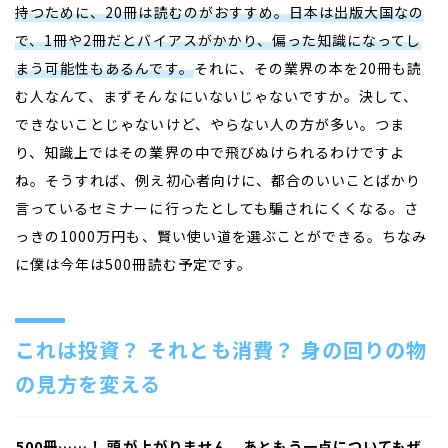
持つために、
20
冊は読むのがおすすめ。日本は出版大国なの
で、
1
冊や
2
冊だとバイアスがかかり、偏った知識になってし
まう可能性もあるんです。
それに、その業界の本を
20
冊も読
む人なんて、まずそんなにいないじゃないですか。決して、
できないことじゃないけど、やらない人の方が多い。つま
り、知識上ではその業界の中で飛びぬけられるわけですよ
ね。そうすれば、例え初心者向けに、都合のいいことばかり
言っているセミナーに行ったとしても騙されにくくなる。さ
っきの
1000
万円も、賢い使い道を選ぶことができる。ちなみ
に僕は今年は
500
冊読む予定です。
これは投資？ それとも消費？ 身の回りの物
の見方を変える
――500冊……！ 頭が上がりません。あともう一点についてもぜ