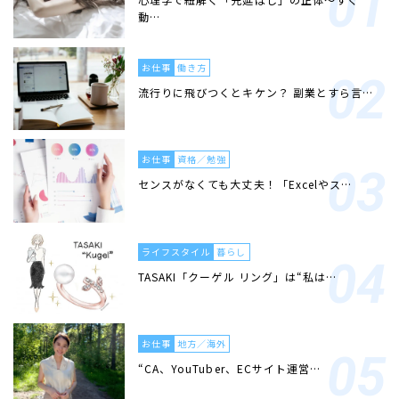
動…
お仕事
働き方
流行りに飛びつくとキケン？ 副業とすら言…
お仕事
資格／勉強
センスがなくても大丈夫！「Excelやス…
ライフスタイル
暮らし
TASAKI「クーゲル リング」は“私は…
お仕事
地方／海外
“CA、YouTuber、ECサイト運営…