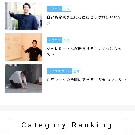
ノウハウ
お金
自己肯定感を上げるにはどうすればいい？
ジ…
ノウハウ
お金
ジェレミーさんが断言する！いくつになっ
て…
ライフスタイル
趣味
在宅ワークの合間にできるヨガ★ スマホや…
Category Ranking