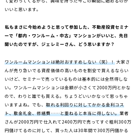
て変わってくるから、興味を持った今この瞬間に始めるのが
いいと思います。
――私もまさに今始めようと思って参加した、不動産投資セミナ
ーで「都内・ワンルーム・中古」マンションがいいと、先日
聞いたのですが、ジェレミーさん、どう思いますか？
ワンルームマンションは絶対おすすめしない（笑）！
大家さ
んが売り急いでる資産価値の高いものを割安で買えるならい
いけど、セミナーで売っているものは基本的には全然得しな
い。ワンルームマンションは金額が小さくて
2000
万円とかな
ので、わりと誰でも買える。ちょうどいいかなって思っちゃ
いますよね。でも、
取れる利回りに対してかかる金利コス
ト、敷金礼金、修繕費……と重ねると本当に得しない。
業者
さんが
2000
万円で仕入れて
2400
万円で売ってすぐ粗利
300
万
円儲けてるのに対して、買った人は
30
年間で
300
万円儲かる