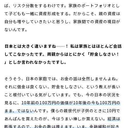
ば、リスク分散をするわけです。家族のポートフォリオとし
て子どもも一緒に資産形成をする。だからこそ、親の資産は
自分も増やしていきたいと思うし、家族間での資産の境目が
ないんです。
――日本とは大きく違いますね……！ 私は家族とはほとんど会話
してこなかったです。両親からはとにかく「貯金しなさい！
」としか言われなかったですし。
そうそう、日本の家庭では、お金の話は全然しませんよね。
それに借金は良くない、貯金をしなさい、という教えが長い
こと根付いている気がしています。でも、今の日本の状況を
見るに、
10
年前の
100
万円の価値が
10
年後の今も
100
万円の
まま、ではない
んです。僕らの親世代が子供のときに
10
円で
あんぱんを買えたのが、今はうまい棒しか買えない。
経済は
膨張するので、お金の数は増えます。いま、金融緩和が起き