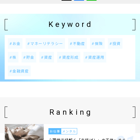
Keyword
お金
マネーリテラシー
不動産
保険
投資
株
貯金
資産
資産形成
資産運用
金融資産
Ranking
お仕事
メンタル
心理学で紐解く「先延ばし」の正体〜すぐ