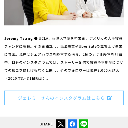
Jeremy Tsang ●
UCLA
、香港大学院を卒業後、アメリカの大手投資
ファンドに就職。その後独立し、民泊事業や
Uber Eats
の立ち上げ事業
に参画。現在はシェアハウスを経営する傍ら、
2
棟のホテル経営を計画
中。自身のインスタグラムでは、ストーリー配信で投資や不動産につい
ての知見を惜しげもなく公開し、そのフォロワーは現在
8,000
人越え
（
2020
年
3
月
31
日時点）。
ジェレミーさんのインスタグラムはこちら
SHARE