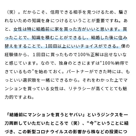
（笑）。だからこそ、信用できる相手を見つけるため、騙さ
れないための知識を身につけるということが重要ですね
。
あ
と、
女性は特に結婚前に家を買った方がいいと思います。買
ったことで、知識を積むことができるし、結婚した後に住み
替えをすることで、
1
回目以上にいいチョイスができる。
僕の
経験値から、１回目に買ったもので
100
％正解は出せないな
と感じています。なので、独身のときにまずは“
100
％納得で
きているもの”を始めておく。パートナーができた時には、も
っといい選択肢を一緒にできるから。それをわかった上でマ
ンションを買っている女性は、リテラシーが高くてとても魅
力的ですよね。
――「結婚前にマンションを買うとヤバい」というジンクスを一
刀両断していただいたところで（笑）、“今”ということに紐
づき、この新型コロナウイルスの影響から株などの投資につ