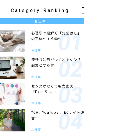
Category Ranking
お仕事
心理学で紐解く「先延ばし」
の正体〜すぐ動…
お仕事
流行りに飛びつくとキケン？
副業とすら言…
お仕事
センスがなくても大丈夫！
「Excelやス…
お仕事
“CA、YouTuber、ECサイト運
営…
お仕事