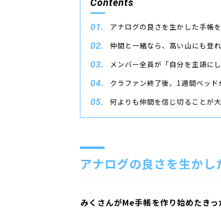
Contents
アナログの良さを生かした手帳
仲間と一緒なら、高い山にも登
メンバー全員が「自分を主語に
クラファン終了後、1週間ベッド
何よりも仲間を信じ切ることが
アナログの良さを生かし
――
みくさんがMe手帳を作り始めたきっ