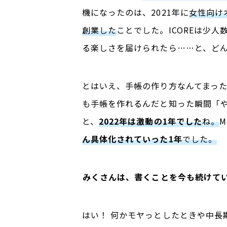
機になったのは、
2021
年に
女性向け
創業した
ことでした。
ICORE
は少人
る楽しさを届けられたら……と、ど
とはいえ、手帳の作り方なんてまっ
も手帳を作れるんだと知った瞬間「
と、
2022年は激動の1年でした
ね。
M
ん具体化されていった1年
でした。
――
みくさんは、書くことを今も続けて
はい！ 何かモヤっとしたときや中長