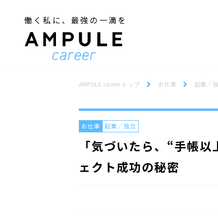
働く私に、最強の一滴を
ジェンダー／フェミニズム
Webデザインスクール
ジェンダー／フェミニズム
Webデザインスクール
AMPULE career トップ
お仕事
起業／
お仕事
起業／独立
「気づいたら、“手帳以
ェクト成功の秘密