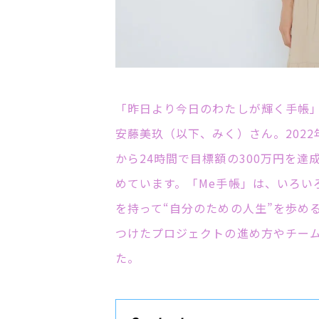
「昨日より今日のわたしが輝く手帳
安藤美玖（以下、みく）さん。2022
から
24
時間で目標額の
300
万円を達
めています。「
Me
手帳」は、いろい
を持って
“
自分のための人生
”
を歩め
つけたプロジェクトの進め方やチー
た。