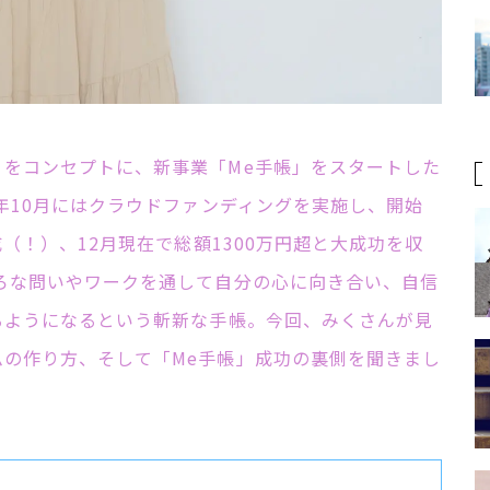
」をコンセプトに、新事業「
Me
手帳」をスタートした
年
10
月にはクラウドファンディングを実施し、開始
成（！）、
12
月現在で総額
1300
万円超と大成功を収
ろな問いやワークを通して自分の心に向き合い、自信
るようになるという斬新な手帳。今回、みくさんが見
ムの作り方、そして「
Me
手帳」成功の裏側を聞きまし