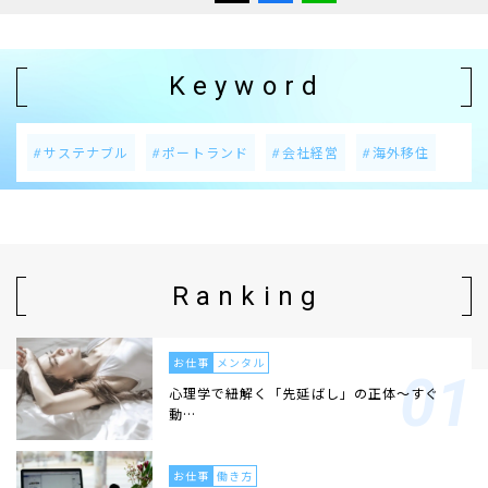
Keyword
サステナブル
ポートランド
会社経営
海外移住
Ranking
お仕事
メンタル
心理学で紐解く「先延ばし」の正体〜すぐ
動…
お仕事
働き方