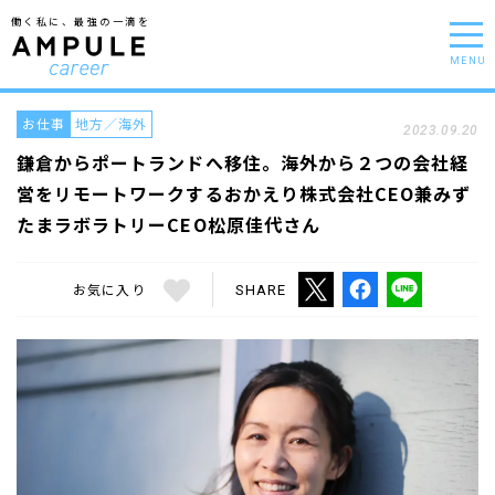
働く私に、最強の一滴を
MENU
お仕事
地方／海外
2023.09.20
鎌倉からポートランドへ移住。海外から２つの会社経
営をリモートワークするおかえり株式会社CEO兼みず
たまラボラトリーCEO松原佳代さん
お気に入り
SHARE