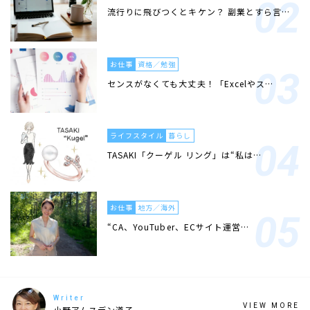
流行りに飛びつくとキケン？ 副業とすら言…
お仕事
資格／勉強
センスがなくても大丈夫！「Excelやス…
ライフスタイル
暮らし
TASAKI「クーゲル リング」は“私は…
お仕事
地方／海外
“CA、YouTuber、ECサイト運営…
Writer
VIEW MORE
小野アムスデン道子