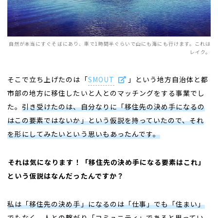
自然が本当にすぐそばにあり、車で1時間半ぐらいで山にも海にも行けます。これは
レイク。
そこで立ち上げたのは「
SMOUT
」という
地方自治体と都
市部の地方に移住したいと人とのマッチングをする事業でし
た。
引き受けたのは、自分なりに「移住先の決め手になるの
はこの要素ではないか」という仮説を持っていたので、それ
を形にしてみたいという思いもあったんです。
――
それは気になります！「移住先の決め手になる要素はこれ」
という仮説はなんだったんですか？
私は「移住先の決め手」になるのは「仕事」でも「住まい」
でもなく、人との繋がり「コミュニティ」であると思ってい