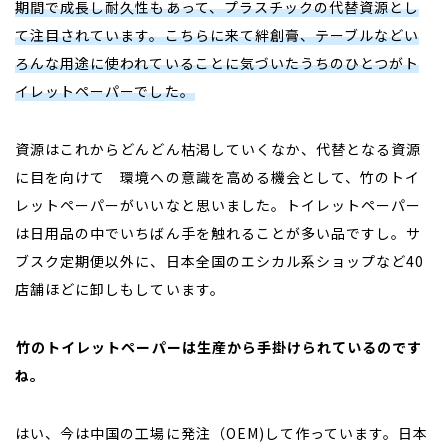
期間で成長し耐久性もあって、プラスチックの代替資源とし
て注目されています。こちらに来て絆創膏、テーブルなどい
ろんな用途に使われていることに気づいたうちのひとつがト
イレットペーパーでした。
資源はこれからどんどん枯渇していくなか、代替となる資源
に目を向けて 環境への意識を高める機会として、竹のトイ
レットペーパーがいいなと思いました。トイレットペーパー
は日用品の中でいちばん手を触れることが多い品ですし。サ
ブスク定期便以外に、日本全国のエシカル系ショップなど40
店舗ほどに卸しもしています。
――
竹のトイレットペーパーは生産から手掛けられているのです
ね。
はい、今は中国の工場に発注（OEM)して作っています。日本