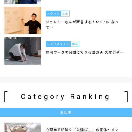
ノウハウ
お金
ジェレミーさんが断言する！いくつになっ
て…
ライフスタイル
趣味
在宅ワークの合間にできるヨガ★ スマホや…
Category Ranking
お仕事
心理学で紐解く「先延ばし」の正体〜すぐ