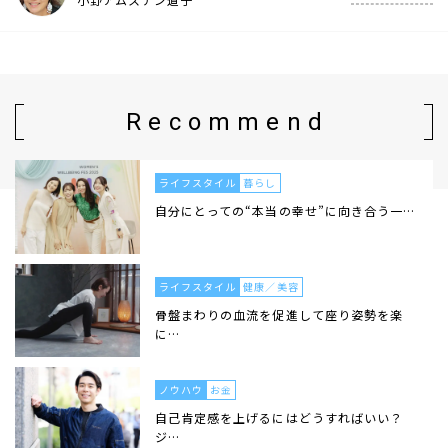
Recommend
ライフスタイル
暮らし
自分にとっての“本当の幸せ”に向き合う一…
ライフスタイル
健康／美容
骨盤まわりの血流を促進して座り姿勢を楽
に…
ノウハウ
お金
自己肯定感を上げるにはどうすればいい？
ジ…