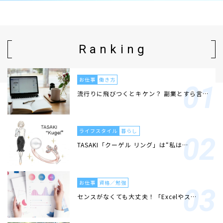
Ranking
お仕事
働き方
流行りに飛びつくとキケン？ 副業とすら言…
ライフスタイル
暮らし
TASAKI「クーゲル リング」は“私は…
お仕事
資格／勉強
センスがなくても大丈夫！「Excelやス…