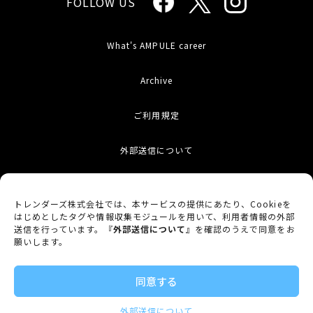
FOLLOW US
What's AMPULE career
Archive
ご利用規定
外部送信について
お問い合わせ
トレンダーズ株式会社では、本サービスの提供にあたり、Cookieを
はじめとしたタグや情報収集モジュールを用いて、利用者情報の外部
サイトマップ
送信を行っています。『
外部送信について
』を確認のうえで同意をお
願いします。
プライバシーポリシー
同意する
運営会社
外部送信について