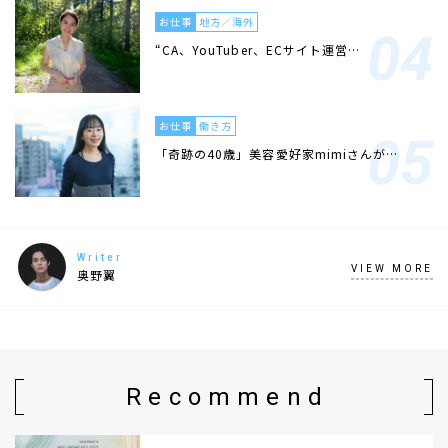
お仕事
地方／海外
“CA、YouTuber、ECサイト運営…
お仕事
働き方
「奇跡の40歳」美容愛好家mimiさんが…
Writer
VIEW MORE
奥野翼
Recommend