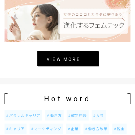
VIEW MORE
Hot word
パラレルキャリア
働き方
確定申告
女性
キャリア
マーケティング
企業
働き方改革
税金