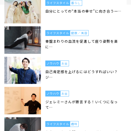
ライフスタイル
暮らし
自分にとっての“本当の幸せ”に向き合う一…
ライフスタイル
健康／美容
骨盤まわりの血流を促進して座り姿勢を楽
に…
ノウハウ
お金
自己肯定感を上げるにはどうすればいい？
ジ…
ノウハウ
お金
ジェレミーさんが断言する！いくつになっ
て…
ライフスタイル
趣味