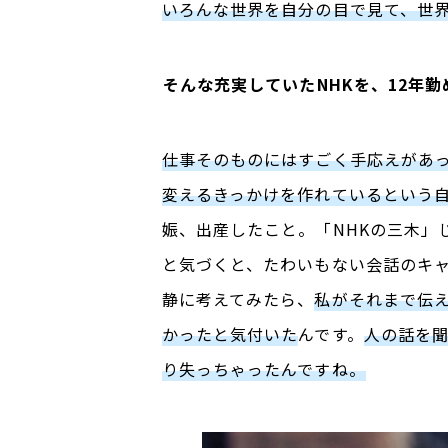
いろんな世界を自分の目で見て、世
――
そんな充実していたNHKを、12年
仕事そのものにはすごく手応えがあ
変えるきっかけを作れているという
娠、出産したこと。「
NHK
の三木」
と気づくと、たわいもない会話のキ
静に考えてみたら、
私がそれまで伝
かったと気付いた
んです。
人の話を
り失っちゃったんですね。