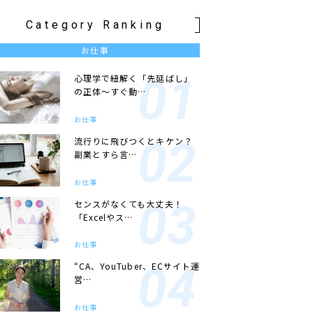
Category Ranking
お仕事
心理学で紐解く「先延ばし」
の正体〜すぐ動…
お仕事
流行りに飛びつくとキケン？
副業とすら言…
お仕事
センスがなくても大丈夫！
「Excelやス…
お仕事
“CA、YouTuber、ECサイト運
営…
お仕事