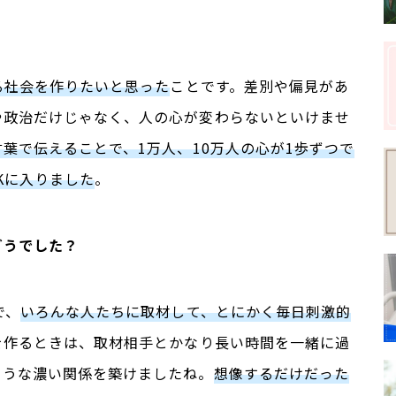
る社会を作りたいと思った
ことです。差別や偏見があ
や政治だけじゃなく、人の心が変わらないといけませ
言葉で伝えることで、
1
万人、1
0
万人の心が
1
歩ずつで
Kに入りました
。
どうでした？
で、
いろんな人たちに取材して、とにかく毎日刺激的
を作るときは、取材相手とかなり長い時間を一緒に過
ような濃い関係を築けましたね。
想像するだけだった