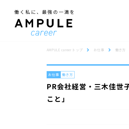
働く私に、最強の一滴を
ジェンダー／フェミニズム
Webデザインスクール
ジェンダー／フェミニズム
Webデザインスクール
AMPULE career トップ
お仕事
働き方
お仕事
働き方
PR会社経営・三木佳世
こと」