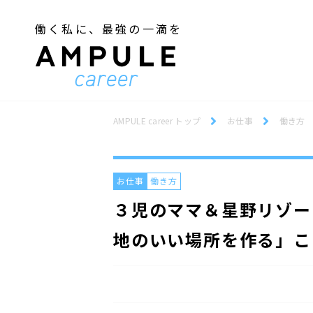
働く私に、最強の一滴を
ジェンダー／フェミニズム
Webデザインスクール
ジェンダー／フェミニズム
Webデザインスクール
AMPULE career トップ
お仕事
働き方
お仕事
働き方
３児のママ＆星野リゾー
地のいい場所を作る」こ