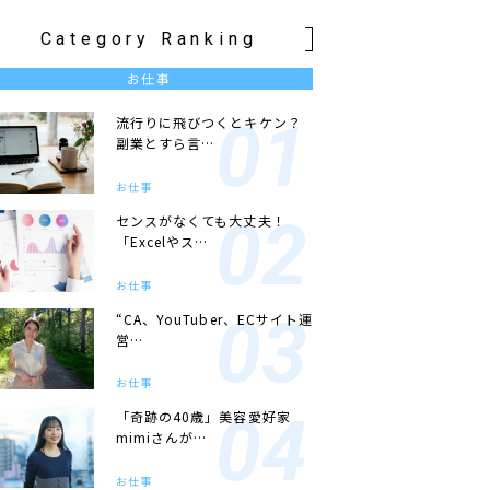
Category Ranking
お仕事
流行りに飛びつくとキケン？
副業とすら言…
お仕事
センスがなくても大丈夫！
「Excelやス…
お仕事
“CA、YouTuber、ECサイト運
営…
お仕事
「奇跡の40歳」美容愛好家
mimiさんが…
お仕事