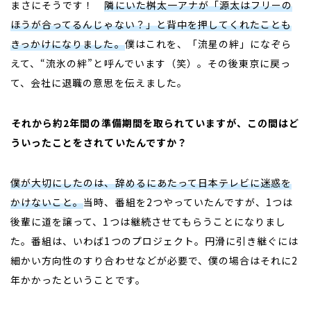
まさにそうです！
隣にいた桝太一アナが「源太はフリーの
ほうが合ってるんじゃない？」と背中を押してくれたことも
きっかけになりました。
僕はこれを、「流星の絆」になぞら
えて、“流氷の絆”と呼んでいます（笑）。その後東京に戻っ
て、会社に退職の意思を伝えました。
――
それから約2年間の準備期間を取られていますが、この間はど
ういったことをされていたんですか？
僕が大切にしたのは、辞めるにあたって日本テレビに迷惑を
かけないこと。
当時、番組を
2
つやっていたんですが、
1
つは
後輩に道を譲って、
1
つは継続させてもらうことになりまし
た。番組は、いわば
1
つのプロジェクト。円滑に引き継ぐには
細かい方向性のすり合わせなどが必要で、僕の場合はそれに
2
年かかったということです。