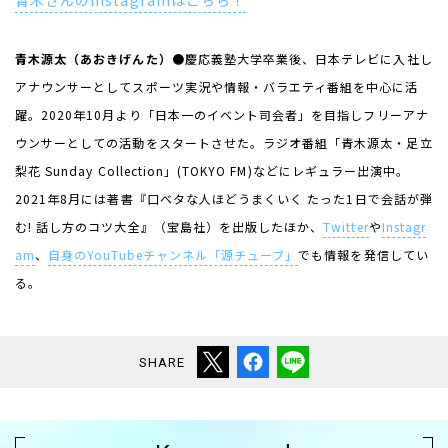
青木さんのInstagramはこちら！
青木源太（あおきげんた）
●慶応義塾大学卒業後、日本テレビに入社し
アナウンサーとしてスポーツ実況や情報・バラエティ番組を中心に活
躍。
2020
年
10
月より「日本一のイベント司会者」を目指しフリーアナ
ウンサーとしての活動をスタートさせた。ラジオ番組「青木源太・足立
梨花
Sunday Collection
」
(TOKYO FM)
などにレギュラー出演中。
2021
年
8
月には著書『口ベタな人ほどうまくいく たった
1
日で会話が弾
む
!
話し方のコツ大全』（宝島社）を出版したほか、
Twitter
や
Instagr
am
、
自身の
YouTube
チャンネル「源チューブ」
でも情報を発信してい
る。
SHARE