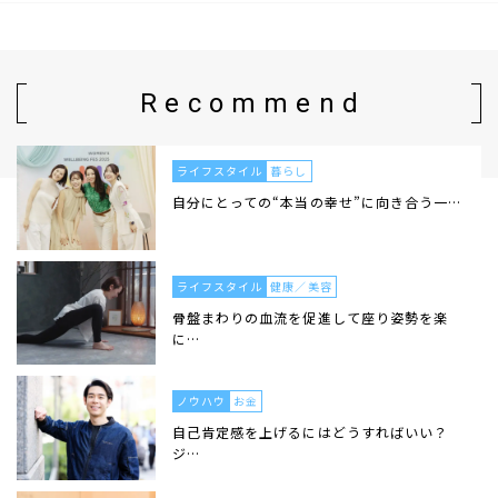
Recommend
ライフスタイル
暮らし
自分にとっての“本当の幸せ”に向き合う一…
ライフスタイル
健康／美容
骨盤まわりの血流を促進して座り姿勢を楽
に…
ノウハウ
お金
自己肯定感を上げるにはどうすればいい？
ジ…