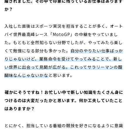
躍されました。その中で印象に残っているお仕事はあります
か？
入社した直後はスポーツ実況を担当することが多く、オート
バイ世界最高峰レース「
MotoGP
」の中継をやっていまし
た。もともと全然知らない分野でしたが、やってみたら楽し
くて勉強になる部分も多かった。
自分のやりたい仕事ばっか
りじゃないけど、業務命令を受けてやってみることで、新し
い世界に出会って見聞が広がる。これってサラリーマンの醍
醐味なんじゃないかな
と思います。
――
確かにそうですね！お忙しい中で新しい知識をたくさん身に
つけるのは大変だったかと思います。何か工夫していたこと
はありますか？
とにかく、担当している番組の競技を好きになるように意識