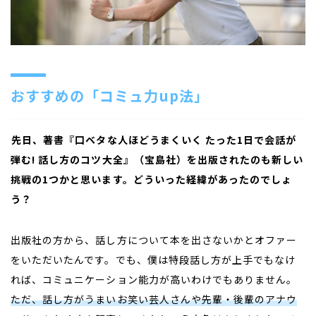
おすすめの「コミュ力
up
法」
――
先日、著書『口ベタな人ほどうまくいく たった1日で会話が
弾む! 話し方のコツ大全』（宝島社）を出版されたのも新しい
挑戦の1つかと思います。どういった経緯があったのでしょ
う？
出版社の方から、話し方について本を出さないかとオファー
をいただいたんです。でも、僕は特段話し方が上手でもなけ
れば、コミュニケーション能力が高いわけでもありません。
ただ、話し方がうまいお笑い芸人さんや先輩・後輩のアナウ