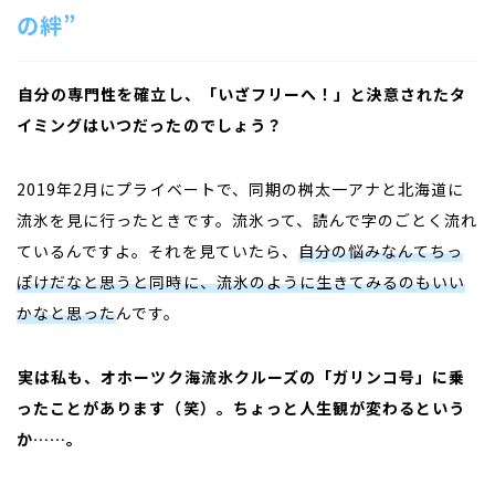
の絆”
――
自分の専門性を確立し、「いざフリーへ！」と決意されたタ
イミングはいつだったのでしょう？
2019年
2
月にプライベートで、同期の桝太一アナと北海道に
流氷を見に行ったときです。流氷って、読んで字のごとく流れ
ているんですよ。それを見ていたら、
自分の悩みなんてちっ
ぽけだなと思うと同時に、流氷のように生きてみるのもいい
かなと思った
んです。
――
実は私も、オホーツク海流氷クルーズの「ガリンコ号」に乗
ったことがあります（笑）。ちょっと人生観が変わるという
か……。