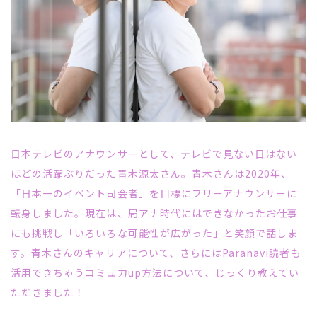
日本テレビのアナウンサーとして、テレビで見ない日はない
ほどの活躍ぶりだった青木源太さん。青木さんは2020年、
「日本一のイベント司会者」を目標にフリーアナウンサーに
転身しました。現在は、局アナ時代にはできなかったお仕事
にも挑戦し「いろいろな可能性が広がった」と笑顔で話しま
す。青木さんのキャリアについて、さらには
Paranavi
読者も
活用できちゃうコミュ力
up
方法について、じっくり教えてい
ただきました！