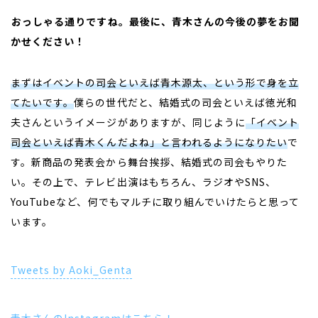
――
おっしゃる通りですね。最後に、青木さんの今後の夢をお聞
かせください！
まずはイベントの司会といえば青木源太、という形で身を立
てたいです。
僕らの世代だと、結婚式の司会といえば徳光和
夫さんというイメージがありますが、同じように
「イベント
司会といえば青木くんだよね」と言われるようになりたい
で
す。新商品の発表会から舞台挨拶、結婚式の司会もやりた
い。その上で、テレビ出演はもちろん、ラジオやSNS、
YouTube
など、何でもマルチに取り組んでいけたらと思って
います。
Tweets by Aoki_Genta