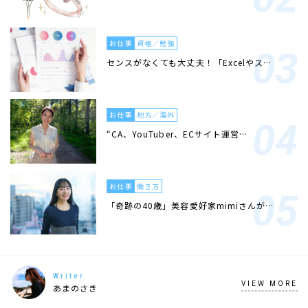
お仕事
資格／勉強
センスがなくても大丈夫！「Excelやス…
お仕事
地方／海外
“CA、YouTuber、ECサイト運営…
お仕事
働き方
「奇跡の40歳」美容愛好家mimiさんが…
Writer
VIEW MORE
あまのさき