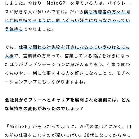
しました。やはり「
MotoGP
」を見ている人は、バイクレー
スが好きな人が多いんですね。だから
僕も視聴者の方々と同
じ目線を持てるように、同じくらい好きにならなきゃってい
う気持ち
でやりました。
でも、
仕事で関わる対象物を好きになるっていうのはとても
大事
で、営業職の方だって、営業している商品を好きになっ
たほうがプレゼンテーションに身が入ると思う。仕事で関わ
るものや、一緒に仕事をする人を好きになることで、モチベ
ーションアップにもつながりますよね。
――
会社員からフリーへとキャリアを展開された裏側には、どん
な気持ちの変化があったのでしょう？
「
MotoGP
」がそうだったように、
20
代の頃はとにかく、目
の前の仕事をこなすのが精いっぱい。
30
代になってからやっ