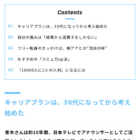
Contents
キャリアプランは、30代になってから考え始めた
自分の強みは「成果から逆算するしかない」
フリー転身のきっかけは、桝アナとの“流氷の絆”
おすすめの「コミュ力up法」
「10000人に1人の人材」になるには
キャリアプランは、
30
代になってから考え
始めた
――
青木さんは約15年間、日本テレビでアナウンサーとしてご活