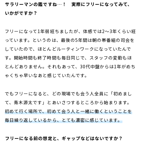
――
サラリーマンの鑑ですね…！ 実際にフリーになってみて、
いかがですか？
フリーになって
1
年弱経ちましたが、体感では
2
〜
3
年くらい経
っています。というのは、最後の
5
年間は朝の帯番組の司会を
していたので、ほとんどルーティンワークになっていたんで
す。開始時間も終了時間も毎日同じで、スタッフの変動もほ
とんどありません。それもあって、
30
代中盤からは
1
年がめち
ゃくちゃ早いなあと感じていたんです。
でもフリーになると、どの現場でも会う人全員に「初めまし
て、青木源太です」とあいさつするところから始まります。
初めて行く場所で、初めて会う人と一緒に働くということを
毎日繰り返しているから、とても濃密に感じています。
――
フリーになる前の想定と、ギャップなどはないですか？