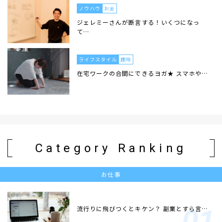
ノウハウ
お金
ジェレミーさんが断言する！いくつになっ
て…
ライフスタイル
趣味
在宅ワークの合間にできるヨガ★ スマホや…
Category Ranking
お仕事
流行りに飛びつくとキケン？ 副業とすら言…