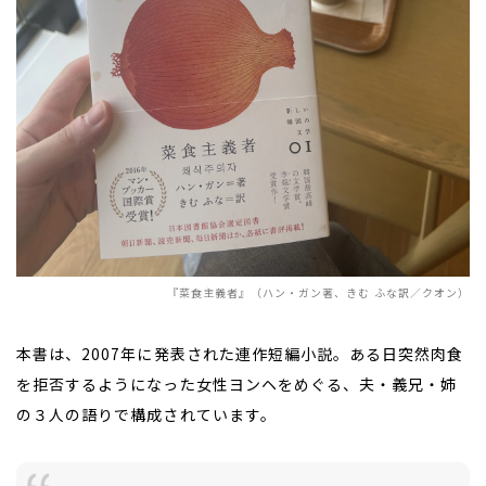
『菜食主義者』（ハン・ガン著、きむ ふな訳／クオン）
本書は、
2007
年に発表された連作短編小説。ある日突然肉食
を拒否するようになった女性ヨンヘをめぐる、夫・義兄・姉
の３人の語りで構成されています。