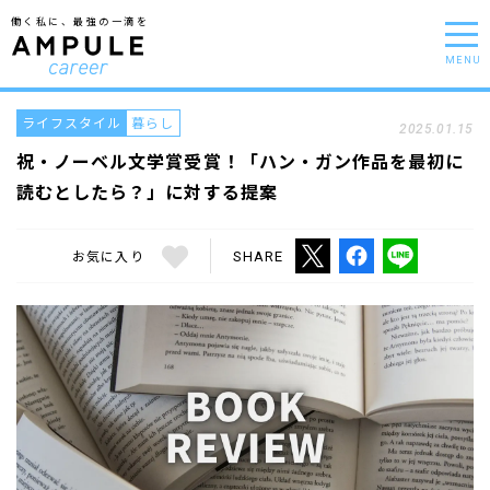
働く私に、最強の一滴を
MENU
ライフスタイル
暮らし
2025.01.15
祝・ノーベル文学賞受賞！「ハン・ガン作品を最初に
読むとしたら？」に対する提案
お気に入り
SHARE