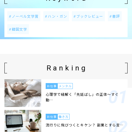
ノーベル文学賞
ハン・ガン
ブックレビュー
書評
韓国文学
Ranking
お仕事
メンタル
心理学で紐解く「先延ばし」の正体〜すぐ
動…
お仕事
働き方
流行りに飛びつくとキケン？ 副業とすら言…