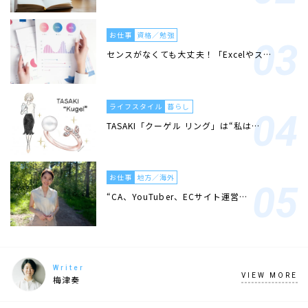
お仕事
資格／勉強
センスがなくても大丈夫！「Excelやス…
ライフスタイル
暮らし
TASAKI「クーゲル リング」は“私は…
お仕事
地方／海外
“CA、YouTuber、ECサイト運営…
Writer
VIEW MORE
梅津奏