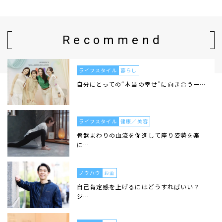
Recommend
ライフスタイル
暮らし
自分にとっての“本当の幸せ”に向き合う一…
ライフスタイル
健康／美容
骨盤まわりの血流を促進して座り姿勢を楽
に…
ノウハウ
お金
自己肯定感を上げるにはどうすればいい？
ジ…