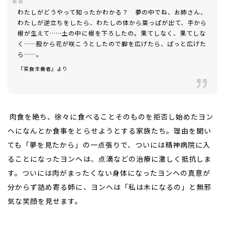
わたしがどうやって知ったかわかる？ 夢の中でね、お姉さん、
わたしが逆立ちをしたら、わたしの体から葉っぱが出て、手から
根が生えて……土の中に根を下ろしたの。果てしなく、果てしな
く……股から花が咲こうとしたので脚を広げたら、ぱっと広げた
ら……。
――『菜食主義者』より
肉食を絶ち、徐々に食べることそのものを拒否し始めたヨン
ヘになんとか食事をとらせようとする家族たち。理由を聞い
ても「夢を見たから」の一点張りで、ついには精神病院に入
ることになったヨンヘは、点滴などの治療に激しく抵抗しま
す。ついには肉がまったくない身体になったヨンヘの真意が
分からず詰め寄る姉に、ヨンへは「私は木になるの」と無邪
気な笑顔を見せます。