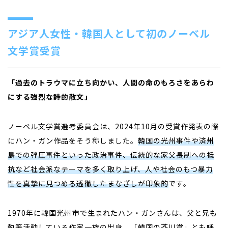
アジア人女性・韓国人として初のノーベル
文学賞受賞
「過去のトラウマに立ち向かい、人間の命のもろさをあらわ
にする強烈な詩的散文」
ノーベル文学賞選考委員会は、
2024
年
10
月の受賞作発表の際
にハン・ガン作品をそう称しました。
韓国の光州事件や済州
島での弾圧事件といった政治事件、伝統的な家父長制への抵
抗など社会派なテーマを多く取り上げ、人や社会のもつ暴力
性を真摯に見つめる透徹したまなざしが印象的
です。
1970
年に韓国光州市で生まれたハン・ガンさんは、父と兄も
執筆活動している作家一族の出身。「韓国の芥川賞」とも呼