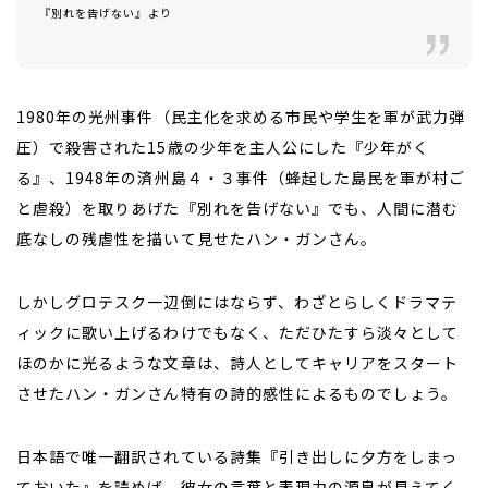
――『別れを告げない』より
1980
年の光州事件（民主化を求める市民や学生を軍が武力弾
圧）で殺害された
15
歳の少年を主人公にした『少年がく
る』、
1948
年の済州島４・３事件（蜂起した島民を軍が村ご
と虐殺）を取りあげた『別れを告げない』でも、人間に潜む
底なしの残虐性を描いて見せたハン・ガンさん。
しかしグロテスク一辺倒にはならず、わざとらしくドラマテ
ィックに歌い上げるわけでもなく、ただひたすら淡々として
ほのかに光るような文章は、詩人としてキャリアをスタート
させたハン・ガンさん特有の詩的感性によるものでしょう。
日本語で唯一翻訳されている詩集『引き出しに夕方をしまっ
ておいた』を読めば、彼女の言葉と表現力の源泉が見えてく