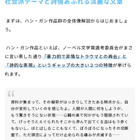
社会派テーマと詩情あふれる淡麗な文章
まずは、ハン・ガン作品群の全体像解説からはじめましょ
う。
ハン・ガン作品といえば、ノーベル文学賞選考委員会がまさ
に言い表した通り
「暴力的で非情なトラウマとの再会」と
「詩的な表現」というギャップの大きい２つの特徴
が挙げら
れます。
資料が集まって、その輪郭がはっきりしてきたある時点から、自
分が変形していくのを感じたよ。人間が人間に何をしようが、
もう驚きそうにない状態……心臓の奥で何かがもう毀損されてい
て、げっそりとえぐられたそこから滲んで出てくる血はもう赤く
もないし、ほとばしることもなくて、ぼろぼろになったその切断
面で、ただ諦念によってだけ止められる痛みが点滅する……