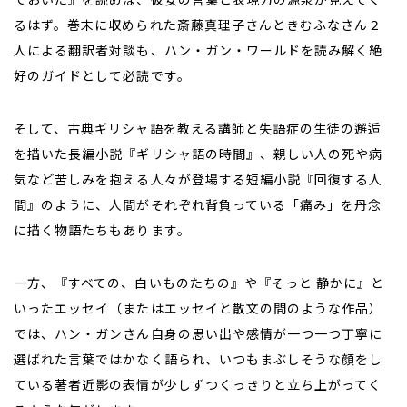
るはず。巻末に収められた斎藤真理子さんときむふなさん２
人による翻訳者対談も、ハン・ガン・ワールドを読み解く絶
好のガイドとして必読です。
そして、古典ギリシャ語を教える講師と失語症の生徒の邂逅
を描いた長編小説『ギリシャ語の時間』、親しい人の死や病
気など苦しみを抱える人々が登場する短編小説『回復する人
間』のように、人間がそれぞれ背負っている「痛み」を丹念
に描く物語たちもあります。
一方、『すべての、白いものたちの』や『そっと 静かに』と
いったエッセイ（またはエッセイと散文の間のような作品）
では、ハン・ガンさん自身の思い出や感情が一つ一つ丁寧に
選ばれた言葉ではかなく語られ、いつもまぶしそうな顔をし
ている著者近影の表情が少しずつくっきりと立ち上がってく