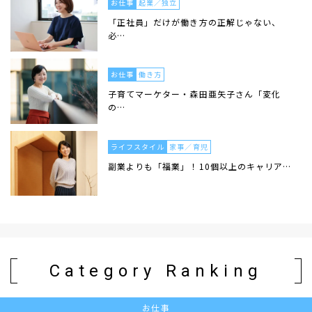
お仕事
起業／独立
「正社員」だけが働き方の正解じゃない、
必…
お仕事
働き方
子育てマーケター・森田亜矢子さん「変化
の…
ライフスタイル
家事／育児
副業よりも「福業」！10個以上のキャリア…
Category Ranking
お仕事