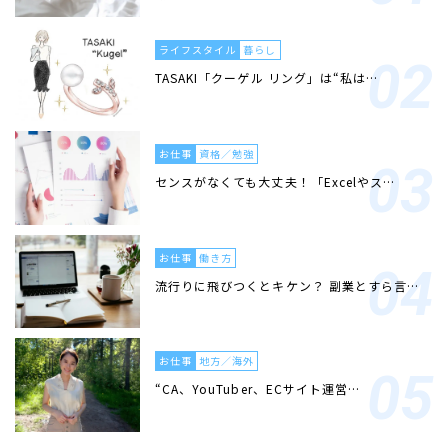
ライフスタイル
暮らし
TASAKI「クーゲル リング」は“私は…
お仕事
資格／勉強
センスがなくても大丈夫！「Excelやス…
お仕事
働き方
流行りに飛びつくとキケン？ 副業とすら言…
お仕事
地方／海外
“CA、YouTuber、ECサイト運営…