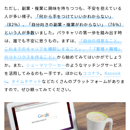
ただし、副業・複業に興味を持ちつつも、不安を抱えている
人が多い様子。
「何から手をつけていいかわからない」
（82％）、「自分向きの副業・複業がわからない」（76％）
という人が多数
いました。パラキャリの第一歩を踏み出す時
は、誰でも不安に思うもの。まずは、
「自分の得意なこと、
これまでのキャリアを棚卸しすること」、
「『業種×職種』
のマトリクスを作ること」
から始めてみてはいかがでしょう
か。また、
シューマツワーカー
のようなマッチングサービス
を活用してみるのも一手です。ほかにも
ココナラ
、
Kasook
u
、
タイムチケット
などたくさんのプラットフォームがありま
すので、ぜひ頼ってみてください。