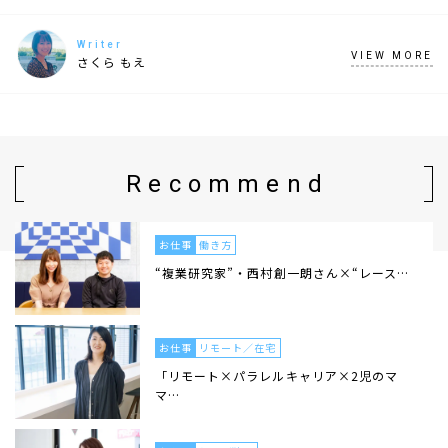
Writer
VIEW MORE
さくら もえ
Recommend
お仕事
働き方
“複業研究家”・西村創一朗さん×“レース…
お仕事
リモート／在宅
「リモート×パラレルキャリア×2児のマ
マ…