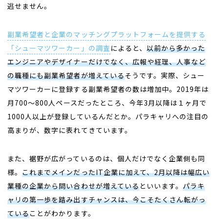
逃せません。
副業希望者と企業のマッチングプラットフォームを提供する
「シューマツワーカー」の調査
によると、
以前から多かった
エンジニアやデザイナーだけでなく、広報や経理、人事など
の職種にも副業希望者が増えている
そうです。実際、シュー
マツワーカーに登録する副業希望者の数は増加中。2019年は
月700〜800人ペースだったところ、今年3月以降は１ヶ月で
1000人以上が登録しているんだとか。パラキャリへの注目の
高まりが、数字に表れてきています。
また、裾野が広がっているのは、個人だけでなく企業側も同
様。
これまでメインだったIT企業に加えて、2月以降は幅広い
業種の企業から問い合わせが増えている
といいます。
パラキ
ャリの第一歩を踏み出すチャンスは、今こそたくさん転がっ
ている
ことがわかります。