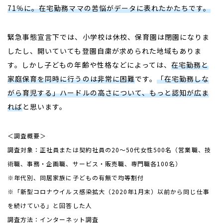
71％に。在宅勤務ママの苦悩がデータに表れたかたちです。
緊急事態宣言下では、小学校は休校、保育園は閉園になりま
したし、開いていても登園自粛が求められた地域もありま
す。しかし子どもの年齢や性格などによっては、
在宅勤務と
家庭保育を同時に行うのは非常に困難
です。
「在宅勤務しな
がら育児する」ハードルの高さについて、もっと認知が広ま
れば
と思います。
＜調査概要＞
調査対象：正社員または契約社員の20～50代女性500名（営業職、技
術職、事務・企画職、サービス・販売職、専門職各100名）
※年代別、同居家族に子どもの有無で均等割付
※「新型コロナウイルス感染拡大（2020年1月末）以前から同じ仕事
を続けている」と回答した人
調査方法：インターネット調査