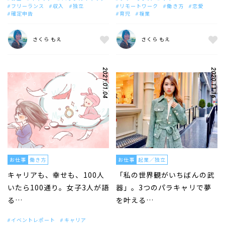
フリーランス
収入
独立
リモートワーク
働き方
恋愛
確定申告
育児
複業
さくら もえ
さくら もえ
2021.01.04
2020.11.16
お仕事
働き方
お仕事
起業／独立
キャリアも、幸せも、100人
「私の世界観がいちばんの武
いたら100通り。女子3人が語
器」。3つのパラキャリで夢
る…
を叶える…
イベントレポート
キャリア