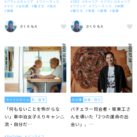
パラレルキャリア
フリーランス
SNS
キャリア
パラレルキャリア
ママ
会社員
働き方
独立
ブランド
フリーランス
仲間
複業
働き方
美容
複業
起業
さくら もえ
さくら もえ
2020.10.06
2020.07.28
ライフスタイル
旅／留学
お仕事
起業／独立
「何もないことを怖がらな
バチェラー司会者・坂東工さ
い」車中泊女子えりキャン△
んを導いた「2つの運命の出
流・自分だ…
会い」、…
YouTuber
バンライフ