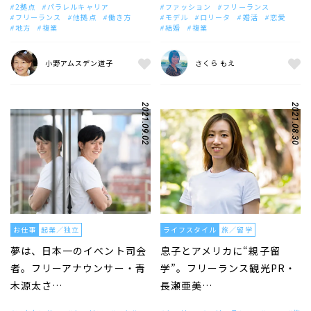
2拠点
パラレルキャリア
ファッション
フリーランス
フリーランス
他拠点
働き方
モデル
ロリータ
婚活
恋愛
地方
複業
結婚
複業
小野アムスデン道子
さくら もえ
2021.09.02
2021.08.30
お仕事
起業／独立
ライフスタイル
旅／留学
夢は、日本一のイベント司会
息子とアメリカに“親子留
者。フリーアナウンサー・青
学”。フリーランス観光PR・
木源太さ…
長瀬亜美…