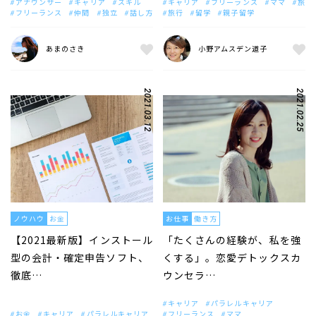
アナウンサー
キャリア
スキル
キャリア
フリーランス
ママ
旅
フリーランス
仲間
独立
話し方
旅行
留学
親子留学
あまのさき
小野アムスデン道子
2021.03.12
2021.02.25
ノウハウ
お金
お仕事
働き方
【2021最新版】インストール
「たくさんの経験が、私を強
型の会計・確定申告ソフト、
くする」。恋愛デトックスカ
徹底…
ウンセラ…
キャリア
パラレルキャリア
お金
キャリア
パラレルキャリア
フリーランス
ママ