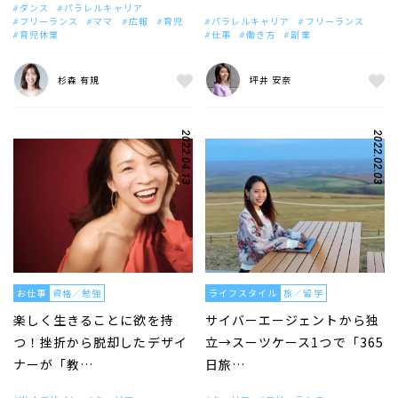
ダンス
パラレルキャリア
フリーランス
ママ
広報
育児
パラレルキャリア
フリーランス
育児休業
仕事
働き方
副業
杉森 有規
坪井 安奈
2022.04.13
2022.02.03
お仕事
資格／勉強
ライフスタイル
旅／留学
楽しく生きることに欲を持
サイバーエージェントから独
つ！挫折から脱却したデザイ
立→スーツケース1つで「365
ナーが「教…
日旅…