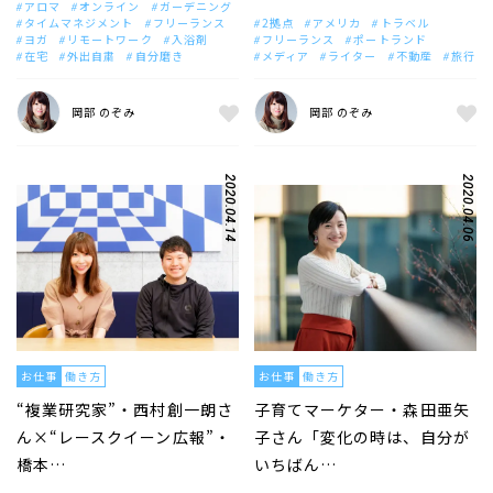
アロマ
オンライン
ガーデニング
タイムマネジメント
フリーランス
2拠点
アメリカ
トラベル
ヨガ
リモートワーク
入浴剤
フリーランス
ポートランド
在宅
外出自粛
自分磨き
メディア
ライター
不動産
旅行
岡部 のぞみ
岡部 のぞみ
2020.04.14
2020.04.06
お仕事
働き方
お仕事
働き方
“複業研究家”・西村創一朗さ
子育てマーケター・森田亜矢
ん×“レースクイーン広報”・
子さん「変化の時は、自分が
橋本…
いちばん…