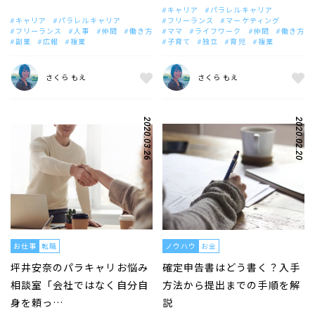
キャリア
パラレルキャリア
キャリア
パラレルキャリア
フリーランス
マーケティング
フリーランス
人事
仲間
働き方
ママ
ライフワーク
仲間
働き方
副業
広報
複業
子育て
独立
育児
複業
さくら もえ
さくら もえ
2020.03.26
2020.02.20
お仕事
転職
ノウハウ
お金
坪井安奈のパラキャリお悩み
確定申告書はどう書く？入手
相談室「会社ではなく自分自
方法から提出までの手順を解
身を頼っ…
説