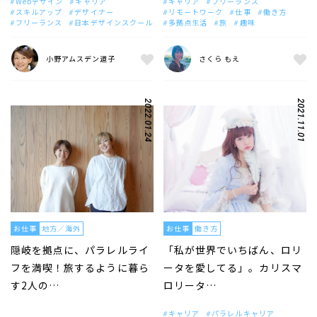
Webデザイン
キャリア
キャリア
フリーランス
スキルアップ
デザイナー
リモートワーク
仕事
働き方
フリーランス
日本デザインスクール
多拠点生活
旅
趣味
小野アムスデン道子
さくら もえ
2022.01.24
2021.11.01
お仕事
地方／海外
お仕事
働き方
隠岐を拠点に、パラレルライ
「私が世界でいちばん、ロリ
フを満喫！旅するように暮ら
ータを愛してる」。カリスマ
す2人の…
ロリータ…
キャリア
パラレルキャリア