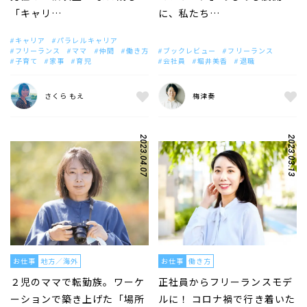
「キャリ…
に、私たち…
キャリア
パラレルキャリア
フリーランス
ママ
仲間
働き方
ブックレビュー
フリーランス
子育て
家事
育児
会社員
堀井美香
退職
さくら もえ
梅津奏
2023.04.07
2023.03.13
お仕事
地方／海外
お仕事
働き方
２児のママで転勤族。ワーケ
正社員からフリーランスモデ
ーションで築き上げた「場所
ルに！ コロナ禍で行き着いた