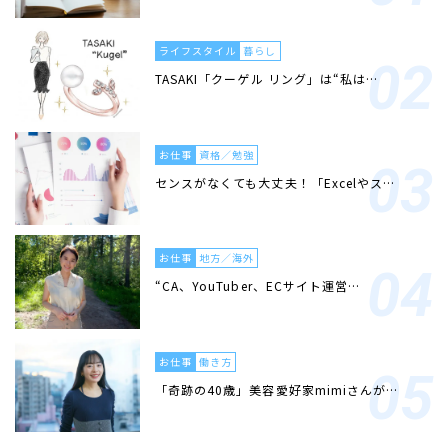
ライフスタイル
暮らし
TASAKI「クーゲル リング」は“私は…
お仕事
資格／勉強
センスがなくても大丈夫！「Excelやス…
お仕事
地方／海外
“CA、YouTuber、ECサイト運営…
お仕事
働き方
「奇跡の40歳」美容愛好家mimiさんが…