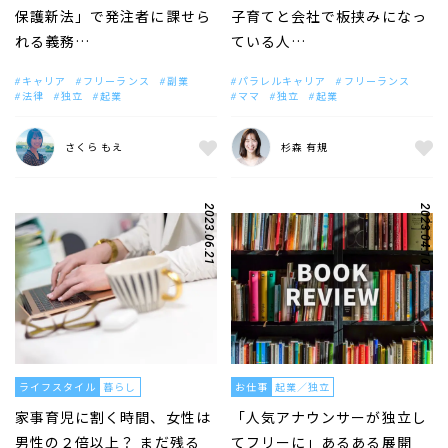
保護新法」で発注者に課せら
子育てと会社で板挟みになっ
れる義務…
ている人…
キャリア
フリーランス
副業
パラレルキャリア
フリーランス
法律
独立
起業
ママ
独立
起業
さくら もえ
杉森 有規
2023.06.21
2023.04.10
ライフスタイル
暮らし
お仕事
起業／独立
家事育児に割く時間、女性は
「人気アナウンサーが独立し
男性の２倍以上？ まだ残る
てフリーに」あるある展開