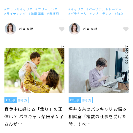
パラレルキャリア
フリーランス
キャリア
パーソナルトレーナー
ライティング
動画編集
看護師
パラキャリ
フリーランス
独立
杉森 有規
杉森 有規
2022.08.04
2022.04.22
お仕事
働き方
お仕事
働き方
育休中に感じる「焦り」の正
坪井安奈のパラキャリお悩み
体は？ パラキャリ柴田菜々子
相談室「複数の仕事を受けた
さんが…
時、すべ…