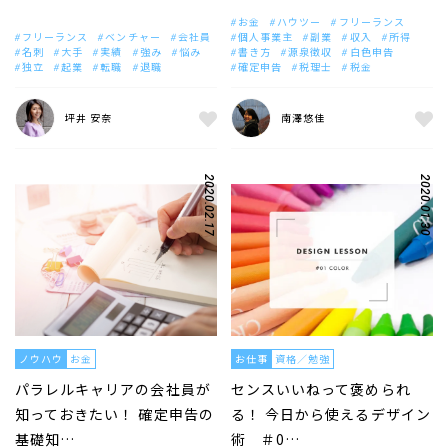
お金
ハウツー
フリーランス
フリーランス
ベンチャー
会社員
個人事業主
副業
収入
所得
名刺
大手
実績
強み
悩み
書き方
源泉徴収
白色申告
独立
起業
転職
退職
確定申告
税理士
税金
坪井 安奈
南澤悠佳
2020.02.17
2020.01.30
ノウハウ
お金
お仕事
資格／勉強
パラレルキャリアの会社員が
センスいいねって褒められ
知っておきたい！ 確定申告の
る！ 今日から使えるデザイン
基礎知…
術 ＃0…