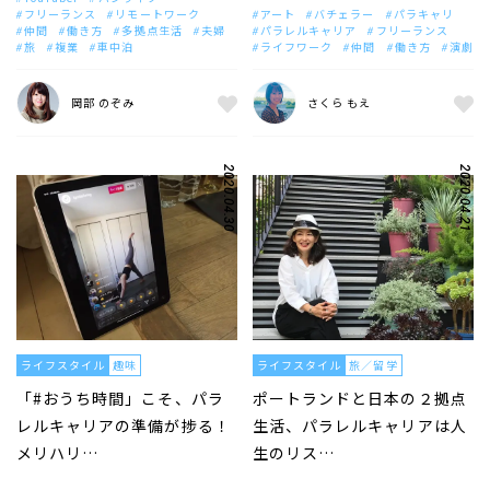
フリーランス
リモートワーク
アート
バチェラー
パラキャリ
仲間
働き方
多拠点生活
夫婦
パラレルキャリア
フリーランス
旅
複業
車中泊
ライフワーク
仲間
働き方
演劇
岡部 のぞみ
さくら もえ
2020.04.30
2020.04.21
ライフスタイル
趣味
ライフスタイル
旅／留学
「#おうち時間」こそ、パラ
ポートランドと日本の２拠点
レルキャリアの準備が捗る！
生活、パラレルキャリアは人
メリハリ…
生のリス…