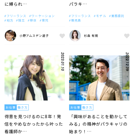
に縛られ…
パラキ…
フリーランス
ワーケーション
フリーランス
モデル
業務委託
地方
独立
移住
育児
販売員
小野アムスデン道子
杉森 有規
2023.01.10
2022.12.09
お仕事
働き方
お仕事
働き方
得意を見つけるのに8年！発
「興味があることを動かして
信をやめなかったから叶った
みる」の精神がパラキャリの
看護師か…
始まり！…