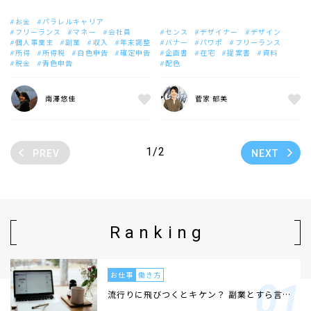
お金
パラレルキャリア
フリーランス
マネー
会社員
センス
デザイナー
デザイン
個人事業主
副業
収入
年末調整
バナー
パワポ
フリーランス
所得
所得税
白色申告
確定申告
企画書
在宅
提案書
資料
税金
青色申告
配色
南澤悠佳
菅家 郁美
1/2
PREV
NEXT
Ranking
お仕事
働き方
流行りに飛びつくとキケン？ 副業とすら言…