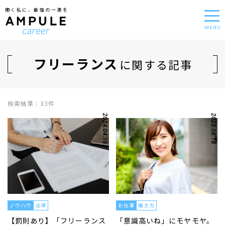
働く私に、最強の一滴を
MENU
フリーランス
に関する記事
検索結果：33件
2024.04.16
2023.08.18
ノウハウ
法律
お仕事
働き方
【罰則あり】「フリーランス
「意識高いね」にモヤモヤ。