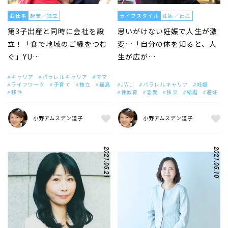
お仕事
起業／独立
ライフスタイル
妊娠／出産
第3子出産と同時に会社を設
思いがけない妊娠で人生が激
立！「食で地域のご縁をつむ
変…「自分の体を知ると、人
ぐ」YU…
生が広が…
キャリア
パラレルキャリア
ママ
ライフワーク
子育て
独立
福島
JWLI
パラレルキャリア
妊娠
移住
性教育
恋愛
独立
結婚
避妊
小野アムスデン道子
小野アムスデン道子
2021.05.21
2021.05.10