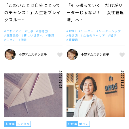
「こわいことは自分にとって
「引っ張っていく」だけがリ
のチャンス！」人生をブレイ
ーダーじゃない！ 「女性管理
クスルー…
職」へ…
こわいこと
仕事
働き方
JWLI
リーダー
リーダーシップ
安藤美冬
新しい世界へ
書籍
働き方
女性のキャリア
留学
生き方
読書
管理職
小野アムスデン道子
小野アムスデン道子
2021.01.05
2020.11.25
お仕事
メンタル
お仕事
働き方