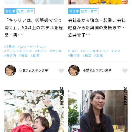
お仕事
起業／独立
お仕事
起業／独立
「キャリアは、劣等感で切り
会社員から独立・起業、会社
開く」。50以上のホテルを経
経営から新興国の支援まで…
営・再…
笠井誉子…
2拠点
コワーケーション
パラレルキャリア
ピアノ
ホテル
JWLI
パラレルキャリア
ママ
働き方
独立
起業
働き方
独立
起業
小野アムスデン道子
小野アムスデン道子
2021.06.08
2021.06.04