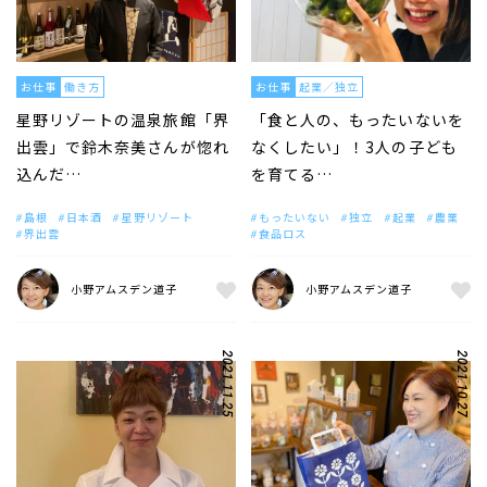
お仕事
働き方
お仕事
起業／独立
星野リゾートの温泉旅館「界
「食と人の、もったいないを
出雲」で鈴木奈美さんが惚れ
なくしたい」！3人の子ども
込んだ…
を育てる…
島根
日本酒
星野リゾート
もったいない
独立
起業
農業
界出雲
食品ロス
小野アムスデン道子
小野アムスデン道子
2021.11.25
2021.10.27