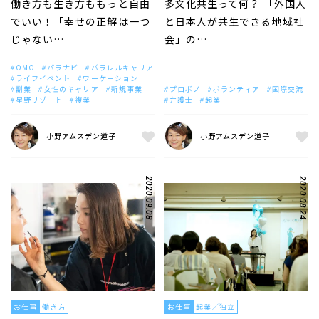
働き方も生き方ももっと自由
多文化共生って何？ 「外国人
でいい！「幸せの正解は一つ
と日本人が共生できる地域社
じゃない…
会」の…
OMO
パラナビ
パラレルキャリア
ライフイベント
ワーケーション
副業
女性のキャリア
新規事業
プロボノ
ボランティア
国際交流
星野リゾート
複業
弁護士
起業
小野アムスデン道子
小野アムスデン道子
2020.09.08
2020.08.24
お仕事
働き方
お仕事
起業／独立