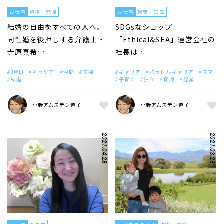
お仕事
資格／勉強
お仕事
起業／独立
結婚の自由をすべての人へ。
SDGsなショップ
同性婚を後押しする弁護士・
「Ethical&SEA」運営会社の
寺原真希…
社長は…
JWLI
キャリア
仲間
夫婦
キャリア
パラレルキャリア
ママ
結婚
子育て
独立
育児
起業
小野アムスデン道子
小野アムスデン道子
2021.04.28
2021.03.23