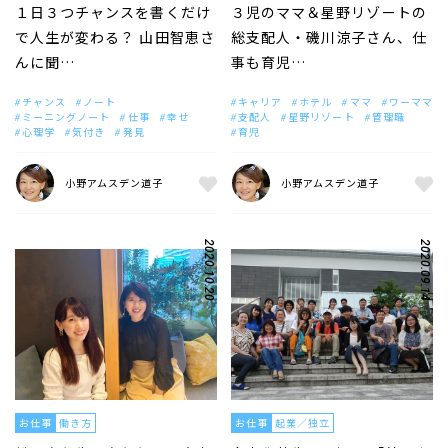
１日３つチャンスを書くだけ
３児のママ＆星野リゾートの
で人生が変わる？ 山田智恵さ
総支配人・磯川涼子さん、仕
んに聞…
事も育児…
チャンス
ノート
キャリア
ホテル
ママ
ワーママ
ミーニングノート
仕事
幸せ
支配人
星野リゾート
管理職
心理学
気付き
発見
育児
小野アムスデン道子
小野アムスデン道子
2020.10.20
2020.09.14
お仕事
働き方
お仕事
起業／独立