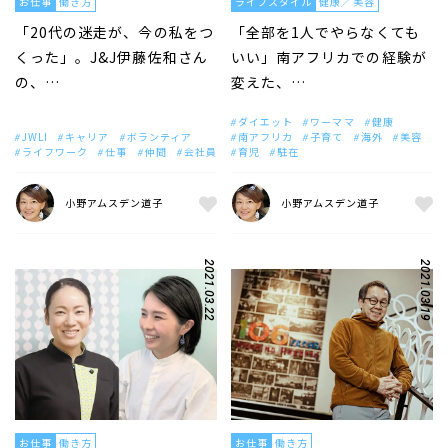
お仕事
働き方
ライフスタイル
健康／美容
「20代の迷走が、今の私をつ
「全部を1人でやらなくても
くった」。J&J伊藤佐和さん
いい」南アフリカでの経験が
の、…
変えた、…
ダイエット
ワーママ
健康
JWLI
キャリア
ボランティア
南アフリカ
子育て
海外
美容
ライフワーク
仕事
仲間
会社員
育児
駐在
小野アムスデン道子
小野アムスデン道子
2021.03.22
2021.03.19
お仕事
働き方
お仕事
働き方