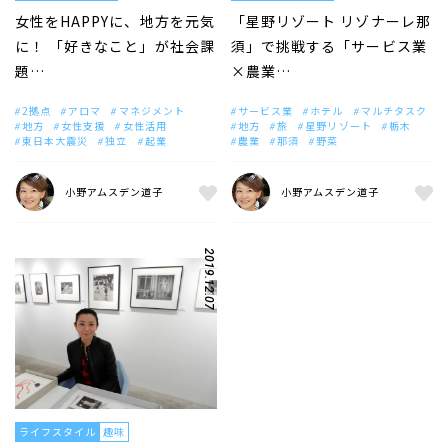
女性をHAPPYに、地方を元気
「星野リゾート リゾナーレ那
に！ 「好きなこと」が社会課
須」で挑戦する「サービス業
題…
×農業…
2拠点
アロマ
マネジメント
サービス業
ホテル
マルチタスク
地方
女性支援
女性活用
地方
旅
星野リゾート
栃木
東日本大震災
独立
起業
農業
那須
野菜
小野アムスデン道子
小野アムスデン道子
2019.12.07
ライフスタイル
趣味