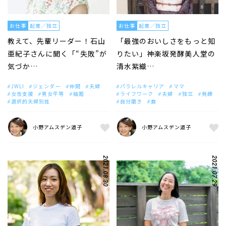
お仕事
起業／独立
お仕事
起業／独立
教えて、先輩リーダー！石山
「最強のおいしさをもっと知
亜紀子さんに聞く「“失敗”が
りたい」神楽坂発酵美人堂の
気づか…
清水紫織…
JWLI
ジェンダー
仲間
夫婦
パラレルキャリア
ママ
女性支援
男女平等
結婚
ライフワーク
夫婦
独立
発酵
選択的夫婦別姓
自分磨き
食
小野アムスデン道子
小野アムスデン道子
2021.08.30
2021.07.29