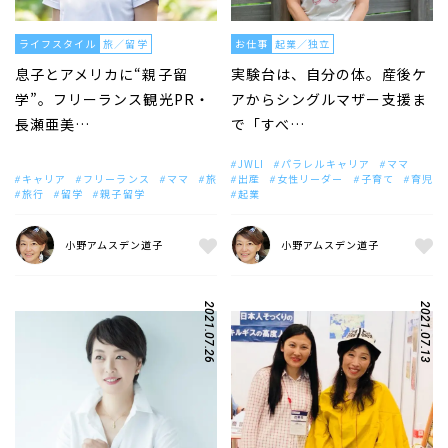
ライフスタイル
旅／留学
お仕事
起業／独立
息子とアメリカに“親子留
実験台は、自分の体。産後ケ
学”。フリーランス観光PR・
アからシングルマザー支援ま
長瀬亜美…
で「すべ…
JWLI
パラレルキャリア
ママ
キャリア
フリーランス
ママ
旅
出産
女性リーダー
子育て
育児
旅行
留学
親子留学
起業
小野アムスデン道子
小野アムスデン道子
2021.07.26
2021.07.13