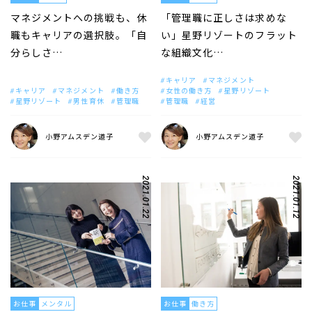
マネジメントへの挑戦も、休
「管理職に正しさは求めな
職もキャリアの選択肢。「自
い」星野リゾートのフラット
分らしさ…
な組織文化…
キャリア
マネジメント
キャリア
マネジメント
働き方
女性の働き方
星野リゾート
星野リゾート
男性育休
管理職
管理職
経営
小野アムスデン道子
小野アムスデン道子
2021.01.22
2021.01.12
お仕事
メンタル
お仕事
働き方