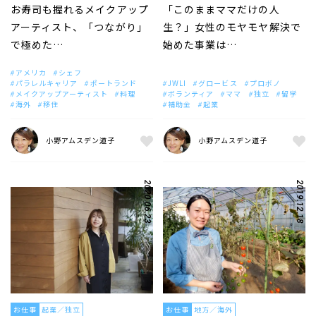
お寿司も握れるメイクアップ
「このままママだけの人
アーティスト、「つながり」
生？」女性のモヤモヤ解決で
で極めた…
始めた事業は…
アメリカ
シェフ
パラレルキャリア
ポートランド
JWLI
グロービス
プロボノ
メイクアップアーティスト
料理
ボランティア
ママ
独立
留学
海外
移住
補助金
起業
小野アムスデン道子
小野アムスデン道子
2020.06.23
2019.12.18
お仕事
起業／独立
お仕事
地方／海外