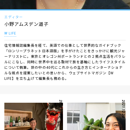
エディター
小野アムスデン道子
W LIFE
住宅情報誌編集長を経て、英語での仕事として世界的なガイドブック
「ロンリープラネット日本語版」を手がけたことをきっかけに観光ジャ
ーナリストに。東京とオレゴン州ポートランドとの２拠点生活をパラレ
ルにこなし、同時に世界中を巡る取材で旅を基軸にしたライフスタイル
について執筆。世の中の40代にこれからの生き方とインターナショナ
ルな視点を提案したいとの思いから、ウェブサイトマガジン【W
LIFE】を立ち上げて編集長も務める。
2022.01.13
2021.12.23